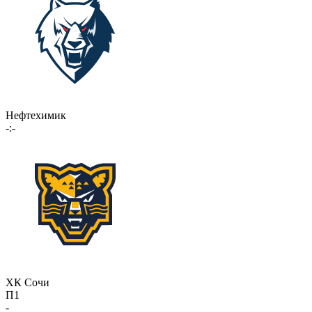
Нефтехимик
-:-
ХК Сочи
П1
-