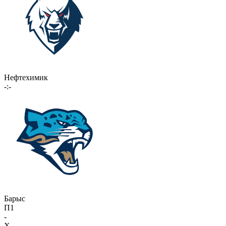
Нефтехимик
-:-
Барыс
П1
-
X