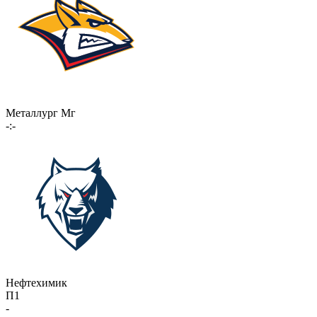
Металлург Мг
-:-
Нефтехимик
П1
-