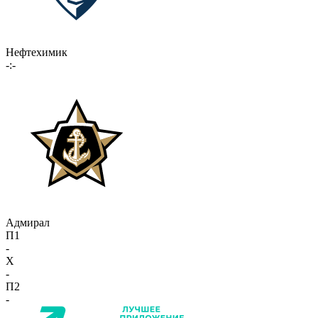
Нефтехимик
-:-
Адмирал
П1
-
X
-
П2
-