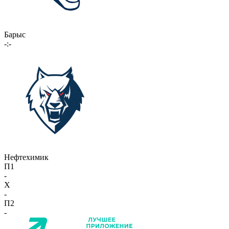
Барыс
-:-
Нефтехимик
П1
-
X
-
П2
-