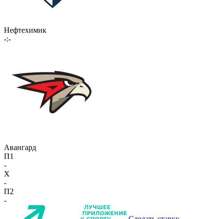
Нефтехимик
-:-
Авангард
П1
-
X
-
П2
-
Сделать ставку