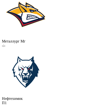
Металлург Мг
-:-
Нефтехимик
П1