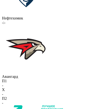
Нефтехимик
-:-
Авангард
П1
-
X
-
П2
-