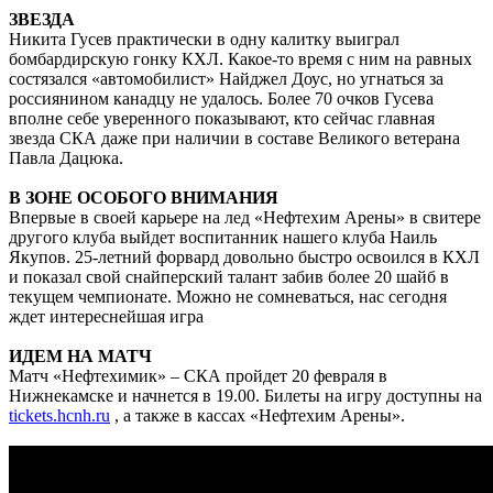
ЗВЕЗДА
Никита Гусев практически в одну калитку выиграл
бомбардирскую гонку КХЛ. Какое-то время с ним на равных
состязался «автомобилист» Найджел Доус, но угнаться за
россиянином канадцу не удалось. Более 70 очков Гусева
вполне себе уверенного показывают, кто сейчас главная
звезда СКА даже при наличии в составе Великого ветерана
Павла Дацюка.
В ЗОНЕ ОСОБОГО ВНИМАНИЯ
Впервые в своей карьере на лед «Нефтехим Арены» в свитере
другого клуба выйдет воспитанник нашего клуба Наиль
Якупов. 25-летний форвард довольно быстро освоился в КХЛ
и показал свой снайперский талант забив более 20 шайб в
текущем чемпионате. Можно не сомневаться, нас сегодня
ждет интереснейшая игра
ИДЕМ НА МАТЧ
Матч «Нефтехимик» – СКА пройдет 20 февраля в
Нижнекамске и начнется в 19.00. Билеты на игру доступны на
tickets.hcnh.ru
, а также в кассах «Нефтехим Арены».