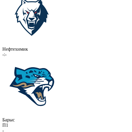
Нефтехимик
-:-
Барыс
П1
-