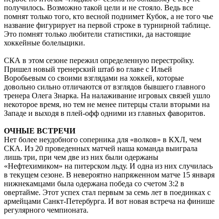
получилось. Возможно такой цели и не стояло. Ведь все
помнят только того, кто весной поднимет Кубок, а не того чье
название фигурирует на первой строке в турнирной таблице.
Это помнят только любители статистики, да настоящие
хоккейные болельщики.
СКА в этом сезоне пережил определенную перестройку.
Пришел новый тренерский штаб во главе с Ильей
Воробьевым со своими взглядами на хоккей, которые
довольно сильно отличаются от взглядов бывшего главного
тренера Олега Знарка. На налаживание игровых связей ушло
некоторое время, но тем не менее питерцы стали вторыми на
Западе и выходя в плей-офф одними из главных фаворитов.
ОЧНЫЕ ВСТРЕЧИ
Нет более неудобного соперника для «волков» в КХЛ, чем
СКА. Из 20 проведенных матчей наша команда выиграла
лишь три, при чем две из них были одержаны
«Нефтехимиком» на питерском льду. И одна из них случилась
в текущем сезоне. В невероятно напряженном матче 15 января
нижнекамцами была одержана победа со счетом 3:2 в
овертайме. Этот успех стал первым за семь лет в поединках с
армейцами Санкт-Петербурга. И вот новая встреча на финише
регулярного чемпионата.