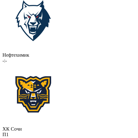
Нефтехимик
-:-
ХК Сочи
П1