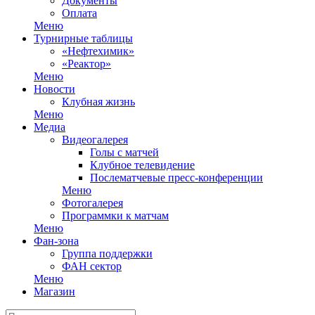
Документы
Оплата
Меню
Турнирные таблицы
«Нефтехимик»
«Реактор»
Меню
Новости
Клубная жизнь
Меню
Медиа
Видеогалерея
Голы с матчей
Клубное телевидение
Послематчевые пресс-конференции
Меню
Фотогалерея
Программки к матчам
Меню
Фан-зона
Группа поддержки
ФАН сектор
Меню
Магазин