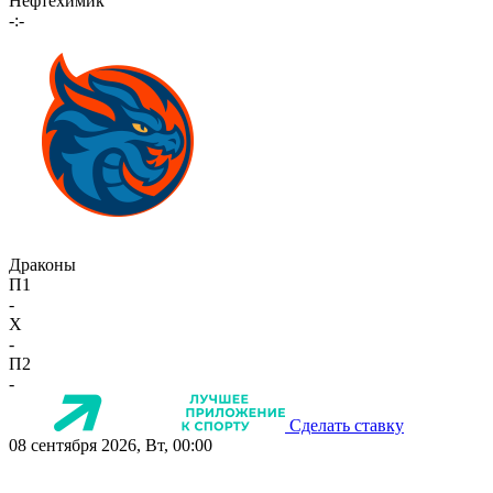
Нефтехимик
-:-
Драконы
П1
-
X
-
П2
-
Сделать ставку
08 сентября 2026, Вт, 00:00