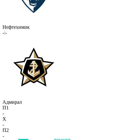
Нефтехимик
-:-
Адмирал
П1
-
X
-
П2
-