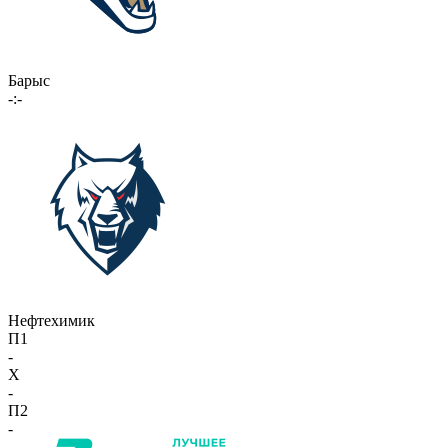
Барыс
-:-
Нефтехимик
П1
-
X
-
П2
-