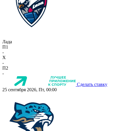
Лада
П1
-
X
-
П2
-
Сделать ставку
25 сентября 2026, Пт, 00:00