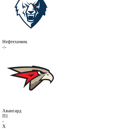
Нефтехимик
-:-
Авангард
П1
-
X