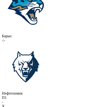
Барыс
-:-
Нефтехимик
П1
-
X