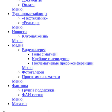
Документы
Оплата
Меню
Турнирные таблицы
«Нефтехимик»
«Реактор»
Меню
Новости
Клубная жизнь
Меню
Медиа
Видеогалерея
Голы с матчей
Клубное телевидение
Послематчевые пресс-конференции
Меню
Фотогалерея
Программки к матчам
Меню
Фан-зона
Группа поддержки
ФАН сектор
Меню
Магазин