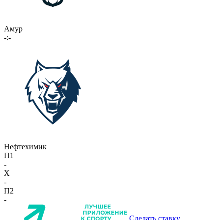
Амур
-:-
Нефтехимик
П1
-
X
-
П2
-
Сделать ставку