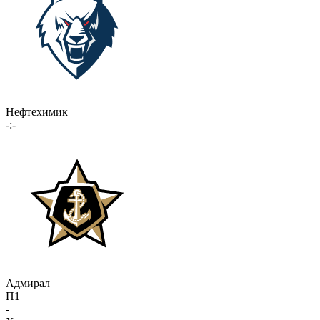
Нефтехимик
-:-
Адмирал
П1
-