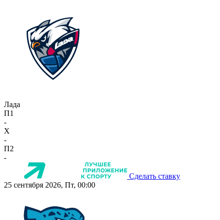
Лада
П1
-
X
-
П2
-
Сделать ставку
25 сентября 2026, Пт, 00:00