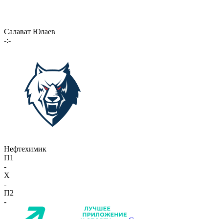
Салават Юлаев
-:-
Нефтехимик
П1
-
X
-
П2
-