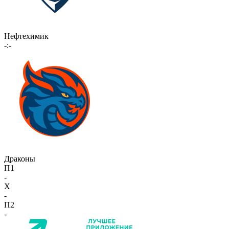
Нефтехимик
-:-
Драконы
П1
-
X
-
П2
-