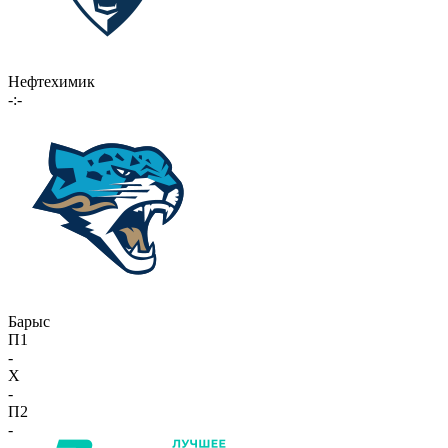
Нефтехимик
-:-
Барыс
П1
-
X
-
П2
-