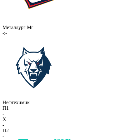
Металлург Мг
-:-
Нефтехимик
П1
-
X
-
П2
-