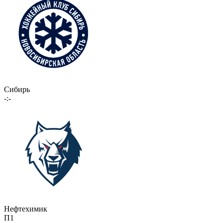
Сибирь
-:-
Нефтехимик
П1