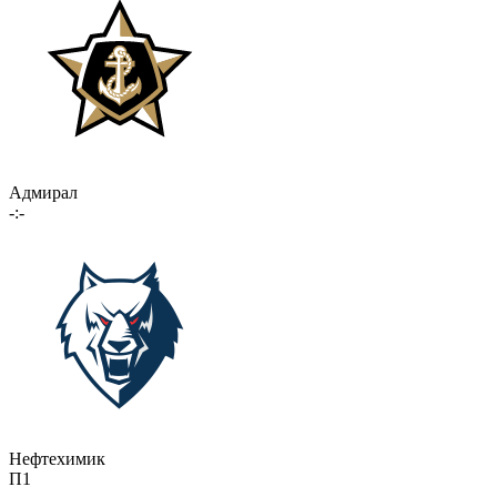
Адмирал
-:-
Нефтехимик
П1