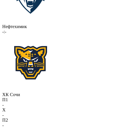
Нефтехимик
-:-
ХК Сочи
П1
-
X
-
П2
-