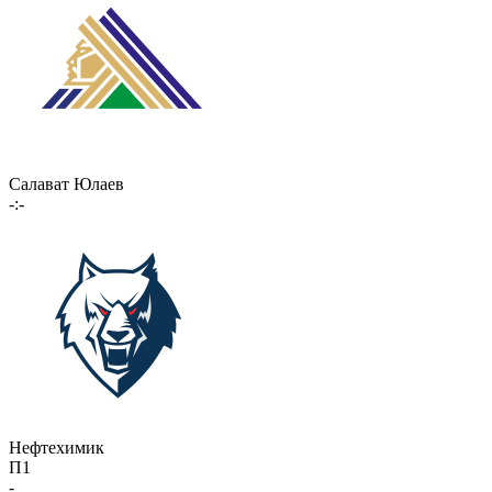
Салават Юлаев
-:-
Нефтехимик
П1
-