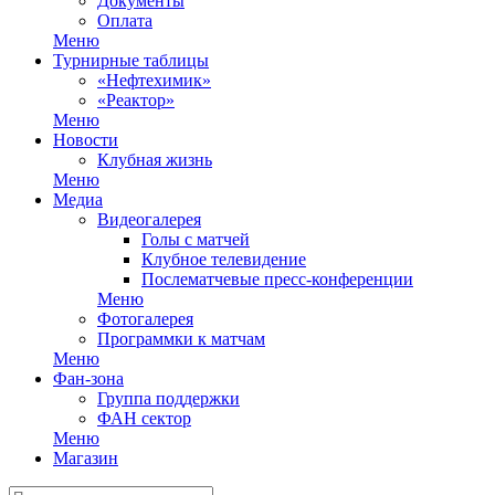
Документы
Оплата
Меню
Турнирные таблицы
«Нефтехимик»
«Реактор»
Меню
Новости
Клубная жизнь
Меню
Медиа
Видеогалерея
Голы с матчей
Клубное телевидение
Послематчевые пресс-конференции
Меню
Фотогалерея
Программки к матчам
Меню
Фан-зона
Группа поддержки
ФАН сектор
Меню
Магазин