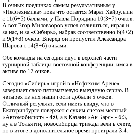
В очных поединках самым результативным у
«Нефтехимика» пока что остается Марат Хайруллин
с 11(6+5) баллами, у Павла Порядина 10(3+7) очков.
А вот Егор Миловзоров успел отличиться, играя и
за нас, и за «Сибирь», набрав соответственно 6(4+2)
и 9(1+8) очков. Вперед он пропустил Александра
Шарова с 14(8+6) очками.
Обе команды на сегодня идут в верхней части
турнирной таблицы восточной конференции, имея в
активе по 17 очков.
Сегодня «Сибирь» игрой в «Нефтехим Арене»
завершает свою пятиматчевую выездную серию. В
четырех из них наши гости добыли 5 очков.
Отличный результат, если иметь ввиду, что в
Екатеринбурге повержен с сухим счетом местный
«Автомобилист» - 4:0, а в Казани «Ак Барс» - 6:3,
ну а в Тольятти, новосибирцы трижды вели в счете,
но в итоге в дополнительное время проиграли 3:4.