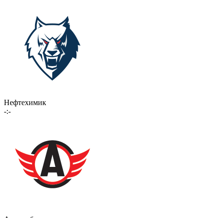
Нефтехимик
-:-