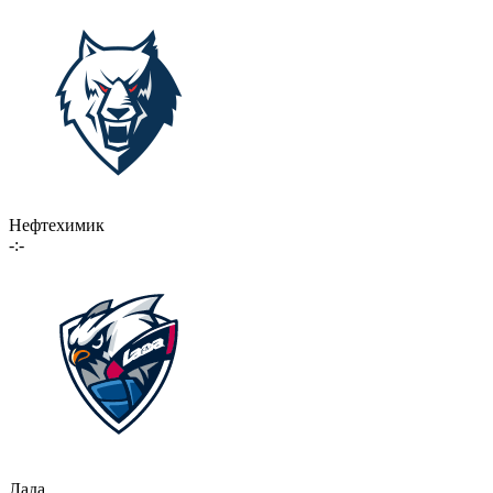
Нефтехимик
-:-
Лада