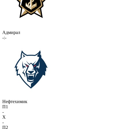
Адмирал
-:-
Нефтехимик
П1
-
X
-
П2