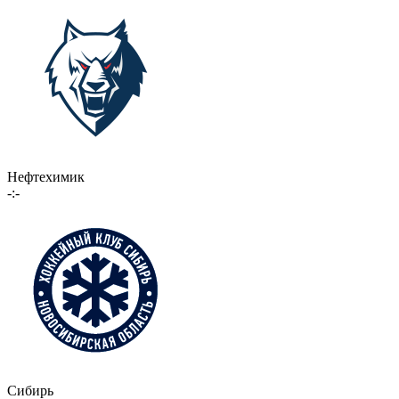
Нефтехимик
-:-
Сибирь