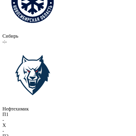
Сибирь
-:-
Нефтехимик
П1
-
X
-