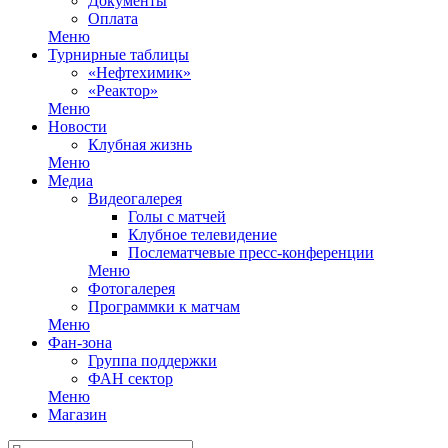
Документы
Оплата
Меню
Турнирные таблицы
«Нефтехимик»
«Реактор»
Меню
Новости
Клубная жизнь
Меню
Медиа
Видеогалерея
Голы с матчей
Клубное телевидение
Послематчевые пресс-конференции
Меню
Фотогалерея
Программки к матчам
Меню
Фан-зона
Группа поддержки
ФАН сектор
Меню
Магазин