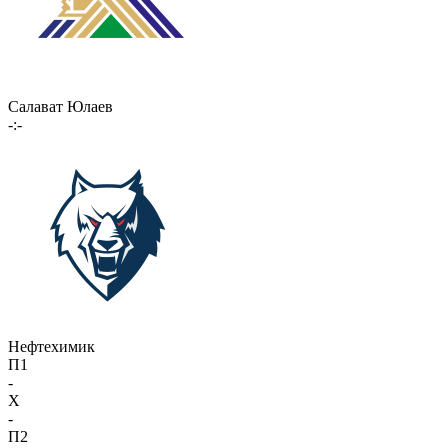
Салават Юлаев
-:-
Нефтехимик
П1
-
X
-
П2