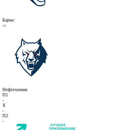
Барыс
-:-
Нефтехимик
П1
-
X
-
П2
-