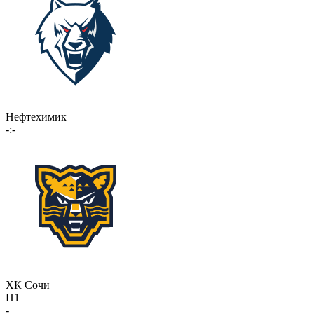
Нефтехимик
-:-
ХК Сочи
П1
-