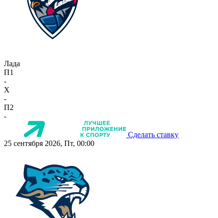
Лада
П1
-
X
-
П2
-
Сделать ставку
25 сентября 2026, Пт, 00:00