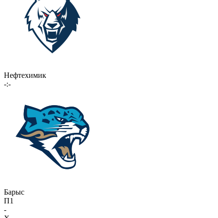
Нефтехимик
-:-
Барыс
П1
-