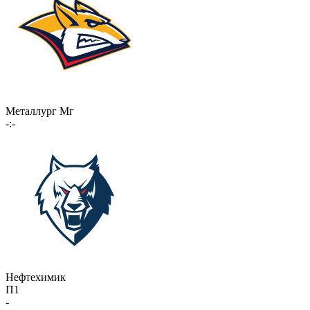
Металлург Мг
-:-
Нефтехимик
П1
-