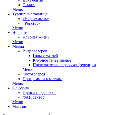
Документы
Оплата
Меню
Турнирные таблицы
«Нефтехимик»
«Реактор»
Меню
Новости
Клубная жизнь
Меню
Медиа
Видеогалерея
Голы с матчей
Клубное телевидение
Послематчевые пресс-конференции
Меню
Фотогалерея
Программки к матчам
Меню
Фан-зона
Группа поддержки
ФАН сектор
Меню
Магазин