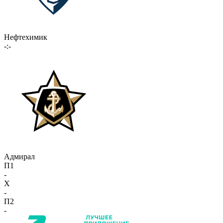
Нефтехимик
-:-
Адмирал
П1
-
X
-
П2
-