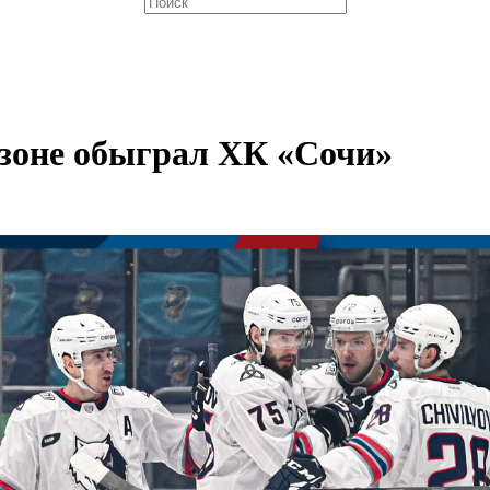
езоне обыграл ХК «Сочи»