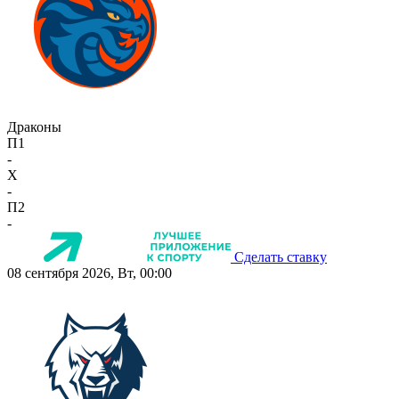
Драконы
П1
-
X
-
П2
-
Сделать ставку
08 сентября 2026, Вт, 00:00