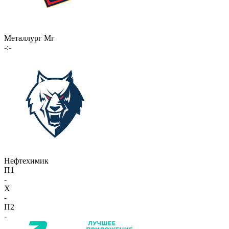
Металлург Мг
-:-
Нефтехимик
П1
-
X
-
П2
-