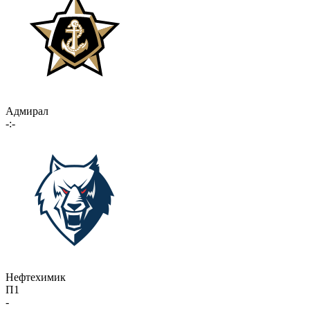
Адмирал
-:-
Нефтехимик
П1
-