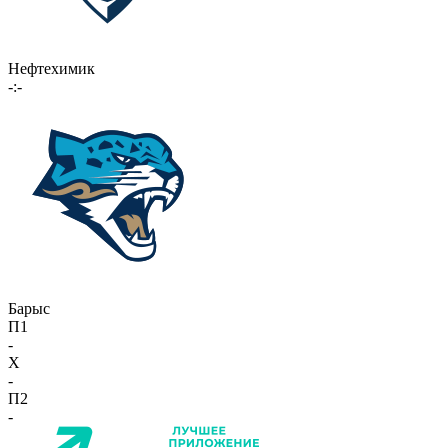
Нефтехимик
-:-
Барыс
П1
-
X
-
П2
-