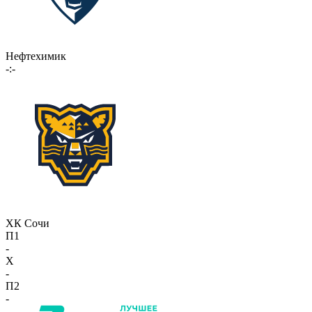
Нефтехимик
-:-
ХК Сочи
П1
-
X
-
П2
-