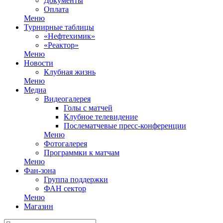
Документы
Оплата
Меню
Турнирные таблицы
«Нефтехимик»
«Реактор»
Меню
Новости
Клубная жизнь
Меню
Медиа
Видеогалерея
Голы с матчей
Клубное телевидение
Послематчевые пресс-конференции
Меню
Фотогалерея
Программки к матчам
Меню
Фан-зона
Группа поддержки
ФАН сектор
Меню
Магазин