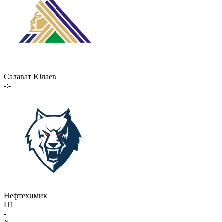
Салават Юлаев
-:-
Нефтехимик
П1
-