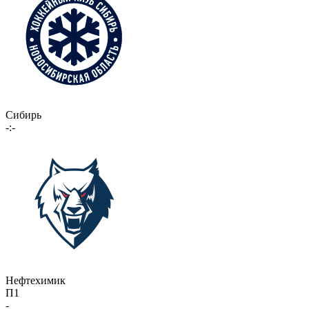
Сибирь
-:-
Нефтехимик
П1
-