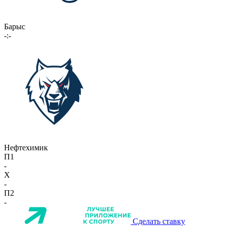
Барыс
-:-
Нефтехимик
П1
-
X
-
П2
-
Сделать ставку