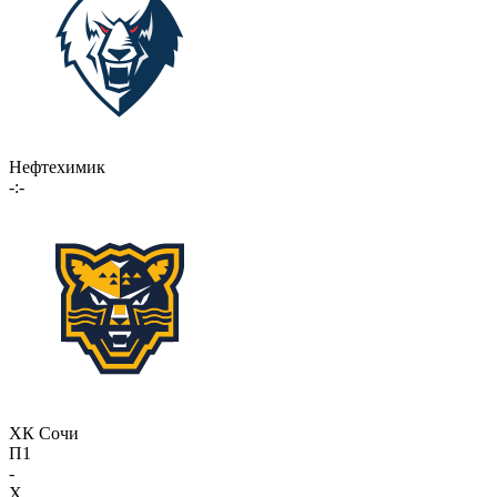
Нефтехимик
-:-
ХК Сочи
П1
-
X