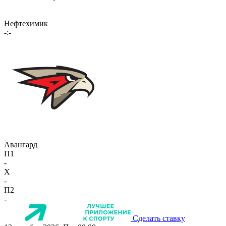
Нефтехимик
-:-
Авангард
П1
-
X
-
П2
-
Сделать ставку