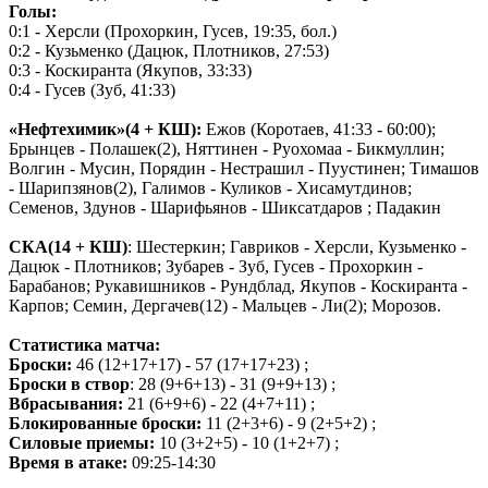
Голы:
0:1 - Херсли (Прохоркин, Гусев, 19:35, бол.)
0:2 - Кузьменко (Дацюк, Плотников, 27:53)
0:3 - Коскиранта (Якупов, 33:33)
0:4 - Гусев (Зуб, 41:33)
«Нефтехимик»(4 + КШ):
Ежов (Коротаев, 41:33 - 60:00);
Брынцев - Полашек(2), Няттинен - Руохомаа - Бикмуллин;
Волгин - Мусин, Порядин - Нестрашил - Пуустинен; Тимашов
- Шарипзянов(2), Галимов - Куликов - Хисамутдинов;
Семенов, Здунов - Шарифьянов - Шиксатдаров ; Падакин
СКА(14 + КШ)
: Шестеркин; Гавриков - Херсли, Кузьменко -
Дацюк - Плотников; Зубарев - Зуб, Гусев - Прохоркин -
Барабанов; Рукавишников - Рундблад, Якупов - Коскиранта -
Карпов; Семин, Дергачев(12) - Мальцев - Ли(2); Морозов.
Статистика матча:
Броски:
46 (12+17+17) - 57 (17+17+23) ;
Броски в створ
: 28 (9+6+13) - 31 (9+9+13) ;
Вбрасывания:
21 (6+9+6) - 22 (4+7+11) ;
Блокированные броски:
11 (2+3+6) - 9 (2+5+2) ;
Силовые приемы:
10 (3+2+5) - 10 (1+2+7) ;
Время в атаке:
09:25-14:30