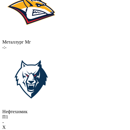
Металлург Мг
-:-
Нефтехимик
П1
-
X