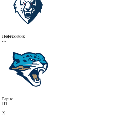
Нефтехимик
-:-
Барыс
П1
-
X