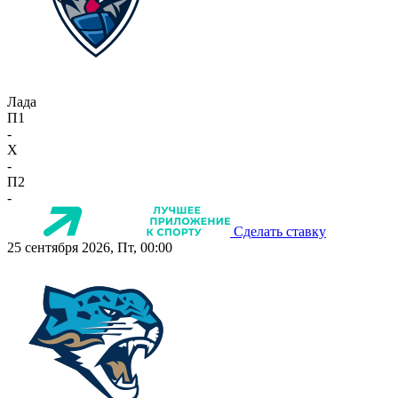
Лада
П1
-
X
-
П2
-
Сделать ставку
25 сентября 2026, Пт, 00:00