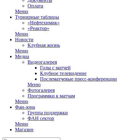
Документы
Оплата
Меню
Турнирные таблицы
«Нефтехимик»
«Реактор»
Меню
Новости
Клубная жизнь
Меню
Медиа
Видеогалерея
Голы с матчей
Клубное телевидение
Послематчевые пресс-конференции
Меню
Фотогалерея
Программки к матчам
Меню
Фан-зона
Группа поддержки
ФАН сектор
Меню
Магазин