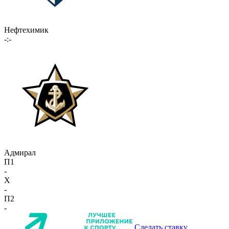
Нефтехимик
-:-
Адмирал
П1
-
X
-
П2
-
Сделать ставку