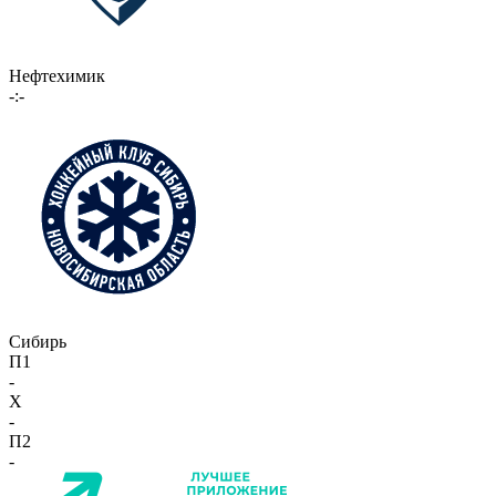
Нефтехимик
-:-
Сибирь
П1
-
X
-
П2
-