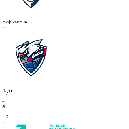
Нефтехимик
-:-
Лада
П1
-
X
-
П2
-