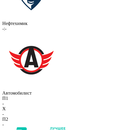
Нефтехимик
-:-
Автомобилист
П1
-
X
-
П2
-