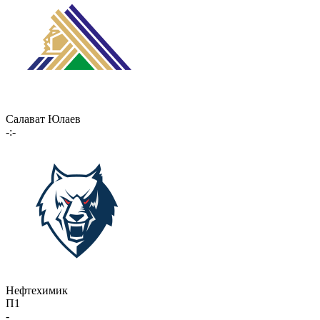
Салават Юлаев
-:-
Нефтехимик
П1
-