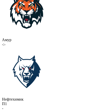
Амур
-:-
Нефтехимик
П1
-