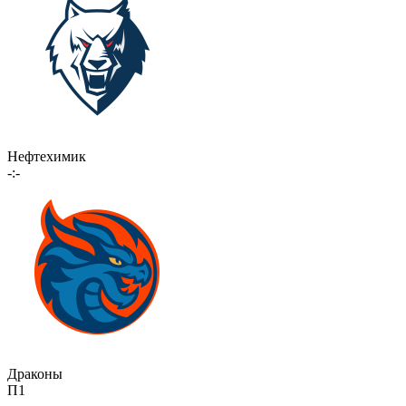
Нефтехимик
-:-
Драконы
П1