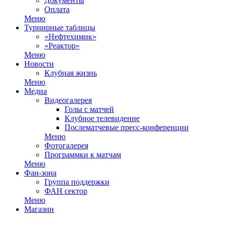
Документы
Оплата
Меню
Турнирные таблицы
«Нефтехимик»
«Реактор»
Меню
Новости
Клубная жизнь
Меню
Медиа
Видеогалерея
Голы с матчей
Клубное телевидение
Послематчевые пресс-конференции
Меню
Фотогалерея
Программки к матчам
Меню
Фан-зона
Группа поддержки
ФАН сектор
Меню
Магазин