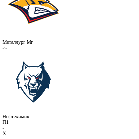
Металлург Мг
-:-
Нефтехимик
П1
-
X
-