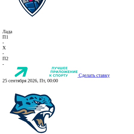
Лада
П1
-
X
-
П2
-
Сделать ставку
25 сентября 2026, Пт, 00:00