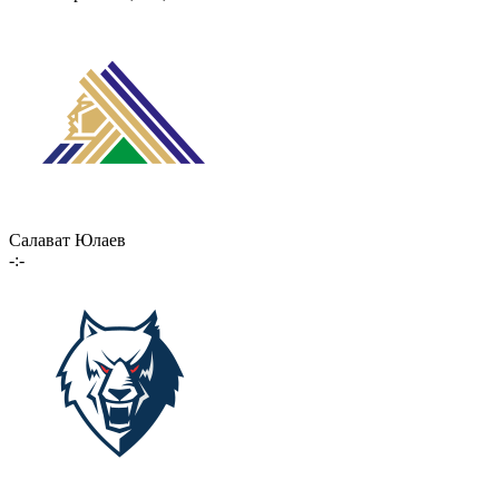
Салават Юлаев
-:-