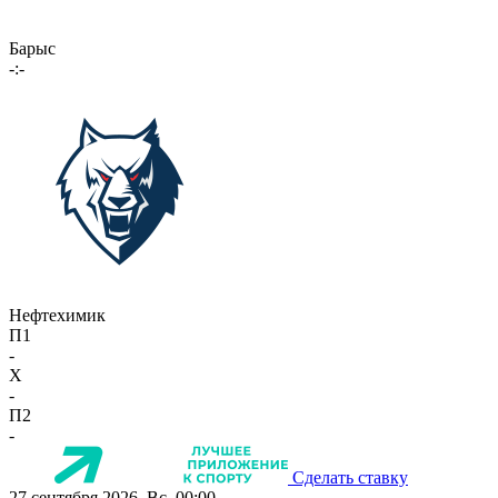
Барыс
-:-
Нефтехимик
П1
-
X
-
П2
-
Сделать ставку
27 сентября 2026, Вс, 00:00