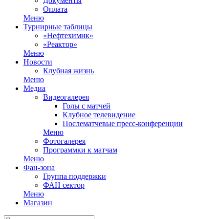
Документы
Оплата
Меню
Турнирные таблицы
«Нефтехимик»
«Реактор»
Меню
Новости
Клубная жизнь
Меню
Медиа
Видеогалерея
Голы с матчей
Клубное телевидение
Послематчевые пресс-конференции
Меню
Фотогалерея
Программки к матчам
Меню
Фан-зона
Группа поддержки
ФАН сектор
Меню
Магазин