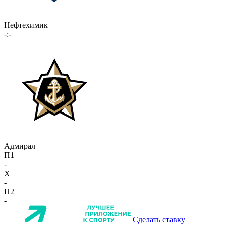
Нефтехимик
-:-
Адмирал
П1
-
X
-
П2
-
Сделать ставку