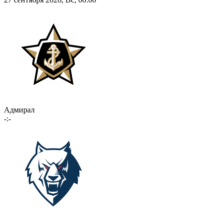
Адмирал
-:-