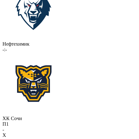
Нефтехимик
-:-
ХК Сочи
П1
-
X