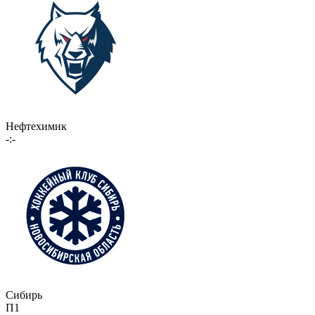
Нефтехимик
-:-
Сибирь
П1