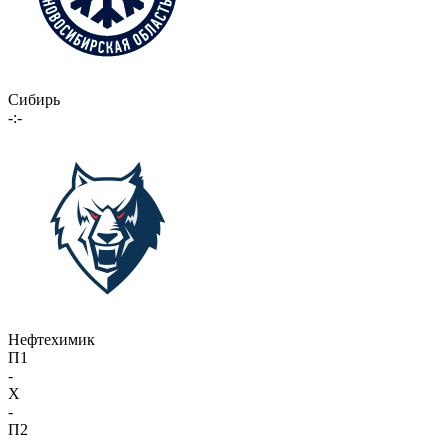
Сибирь
-:-
Нефтехимик
П1
-
X
-
П2
-