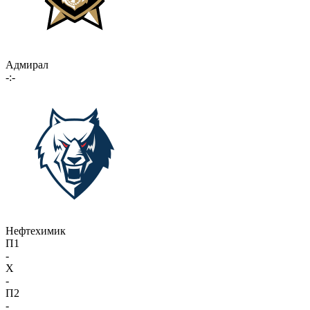
Адмирал
-:-
Нефтехимик
П1
-
X
-
П2
-