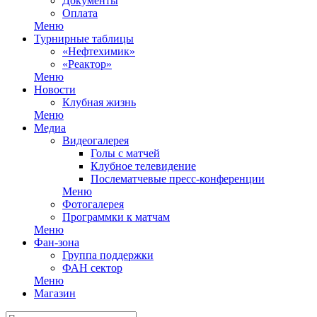
Документы
Оплата
Меню
Турнирные таблицы
«Нефтехимик»
«Реактор»
Меню
Новости
Клубная жизнь
Меню
Медиа
Видеогалерея
Голы с матчей
Клубное телевидение
Послематчевые пресс-конференции
Меню
Фотогалерея
Программки к матчам
Меню
Фан-зона
Группа поддержки
ФАН сектор
Меню
Магазин