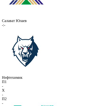
Салават Юлаев
-:-
Нефтехимик
П1
-
X
-
П2
-