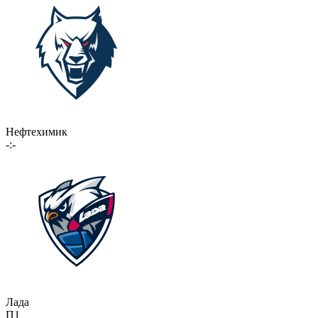
Нефтехимик
-:-
Лада
П1