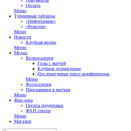
Документы
Оплата
Меню
Турнирные таблицы
«Нефтехимик»
«Реактор»
Меню
Новости
Клубная жизнь
Меню
Медиа
Видеогалерея
Голы с матчей
Клубное телевидение
Послематчевые пресс-конференции
Меню
Фотогалерея
Программки к матчам
Меню
Фан-зона
Группа поддержки
ФАН сектор
Меню
Магазин