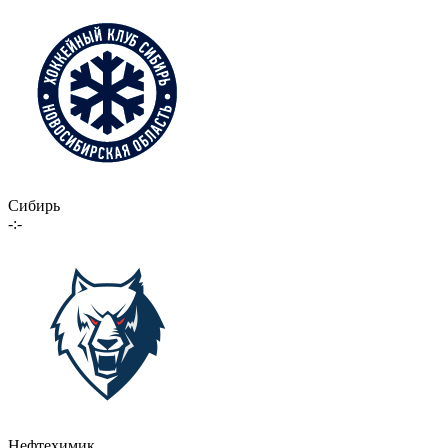
Сибирь
-:-
Нефтехимик