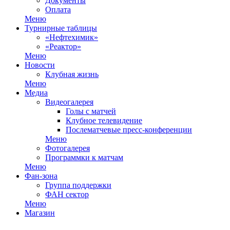
Документы
Оплата
Меню
Турнирные таблицы
«Нефтехимик»
«Реактор»
Меню
Новости
Клубная жизнь
Меню
Медиа
Видеогалерея
Голы с матчей
Клубное телевидение
Послематчевые пресс-конференции
Меню
Фотогалерея
Программки к матчам
Меню
Фан-зона
Группа поддержки
ФАН сектор
Меню
Магазин