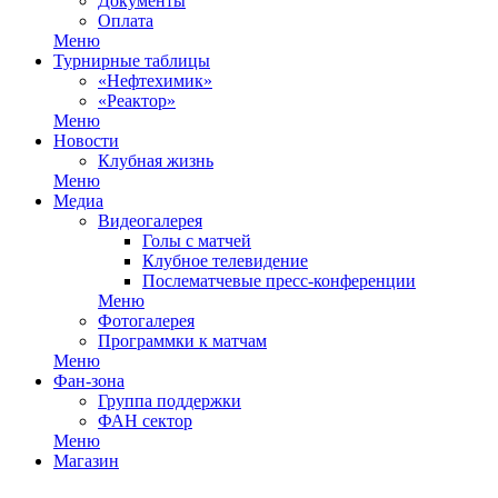
Документы
Оплата
Меню
Турнирные таблицы
«Нефтехимик»
«Реактор»
Меню
Новости
Клубная жизнь
Меню
Медиа
Видеогалерея
Голы с матчей
Клубное телевидение
Послематчевые пресс-конференции
Меню
Фотогалерея
Программки к матчам
Меню
Фан-зона
Группа поддержки
ФАН сектор
Меню
Магазин