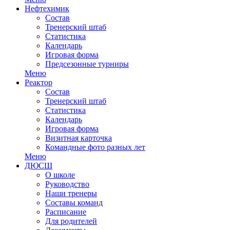
Нефтехимик
Состав
Тренерский штаб
Статистика
Календарь
Игровая форма
Предсезонные турниры
Меню
Реактор
Состав
Тренерский штаб
Статистика
Календарь
Игровая форма
Визитная карточка
Командные фото разных лет
Меню
ДЮСШ
О школе
Руководство
Наши тренеры
Составы команд
Расписание
Для родителей