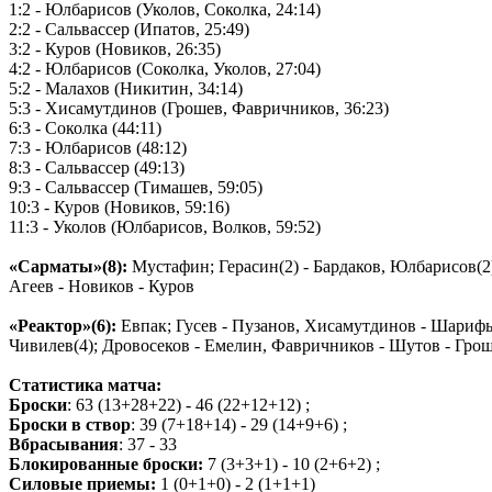
1:2 - Юлбарисов (Уколов, Соколка, 24:14)
2:2 - Сальвассер (Ипатов, 25:49)
3:2 - Куров (Новиков, 26:35)
4:2 - Юлбарисов (Соколка, Уколов, 27:04)
5:2 - Малахов (Никитин, 34:14)
5:3 - Хисамутдинов (Грошев, Фавричников, 36:23)
6:3 - Соколка (44:11)
7:3 - Юлбарисов (48:12)
8:3 - Сальвассер (49:13)
9:3 - Сальвассер (Тимашев, 59:05)
10:3 - Куров (Новиков, 59:16)
11:3 - Уколов (Юлбарисов, Волков, 59:52)
«Сарматы»(8):
Мустафин; Герасин(2) - Бардаков, Юлбарисов(2)
Агеев - Новиков - Куров
«Реактор»(6):
Евпак; Гусев - Пузанов, Хисамутдинов - Шарифья
Чивилев(4); Дровосеков - Емелин, Фавричников - Шутов - Гро
Статистика матча:
Броски
: 63 (13+28+22) - 46 (22+12+12) ;
Броски в створ
: 39 (7+18+14) - 29 (14+9+6) ;
Вбрасывания
: 37 - 33
Блокированные броски:
7 (3+3+1) - 10 (2+6+2) ;
Силовые приемы:
1 (0+1+0) - 2 (1+1+1)