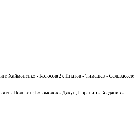
вин; Хаймоненко - Колосов(2), Ипатов - Тимашев - Сальвассер;
вич - Полькин; Богомолов - Дякун, Паранин - Богданов -