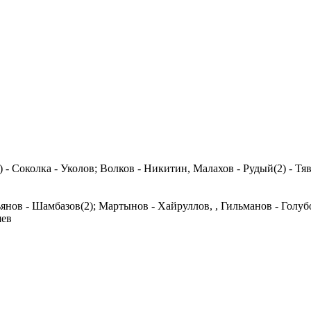
 - Соколка - Уколов; Волков - Никитин, Малахов - Рудый(2) - Тя
нов - Шамбазов(2); Мартынов - Хайруллов, , Гильманов - Голубо
шев