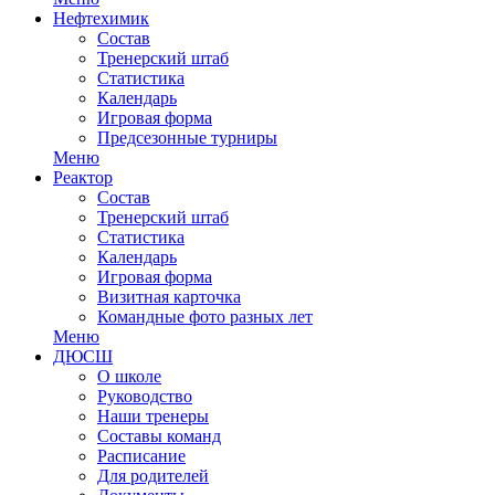
Нефтехимик
Состав
Тренерский штаб
Статистика
Календарь
Игровая форма
Предсезонные турниры
Меню
Реактор
Состав
Тренерский штаб
Статистика
Календарь
Игровая форма
Визитная карточка
Командные фото разных лет
Меню
ДЮСШ
О школе
Руководство
Наши тренеры
Составы команд
Расписание
Для родителей