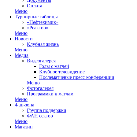
Документы
Оплата
Меню
Турнирные таблицы
«Нефтехимик»
«Реактор»
Меню
Новости
Клубная жизнь
Меню
Медиа
Видеогалерея
Голы с матчей
Клубное телевидение
Послематчевые пресс-конференции
Меню
Фотогалерея
Программки к матчам
Меню
Фан-зона
Группа поддержки
ФАН сектор
Меню
Магазин