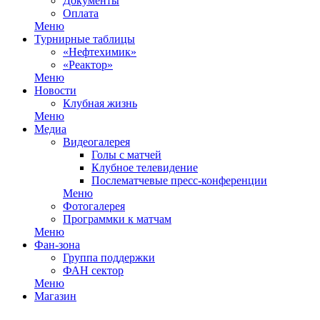
Документы
Оплата
Меню
Турнирные таблицы
«Нефтехимик»
«Реактор»
Меню
Новости
Клубная жизнь
Меню
Медиа
Видеогалерея
Голы с матчей
Клубное телевидение
Послематчевые пресс-конференции
Меню
Фотогалерея
Программки к матчам
Меню
Фан-зона
Группа поддержки
ФАН сектор
Меню
Магазин