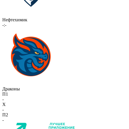
Нефтехимик
-:-
Драконы
П1
-
X
-
П2
-