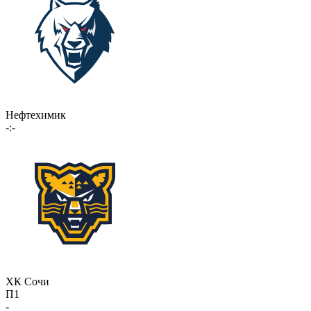
Нефтехимик
-:-
ХК Сочи
П1
-