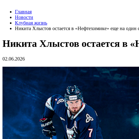
Главная
Новости
Клубная жизнь
Никита Хлыстов остается в «Нефтехимике» еще на один 
Никита Хлыстов остается в «
02.06.2026