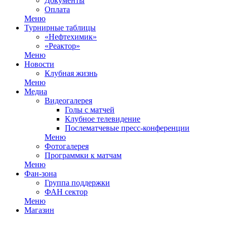
Документы
Оплата
Меню
Турнирные таблицы
«Нефтехимик»
«Реактор»
Меню
Новости
Клубная жизнь
Меню
Медиа
Видеогалерея
Голы с матчей
Клубное телевидение
Послематчевые пресс-конференции
Меню
Фотогалерея
Программки к матчам
Меню
Фан-зона
Группа поддержки
ФАН сектор
Меню
Магазин