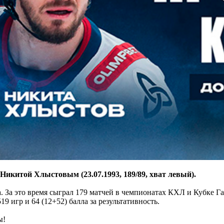
китой Хлыстовым (23.07.1993, 189/89, хват левый).
За это время сыграл 179 матчей в чемпионатах КХЛ и Кубке Гага
9 игр и 64 (12+52) балла за результативность.
ы!