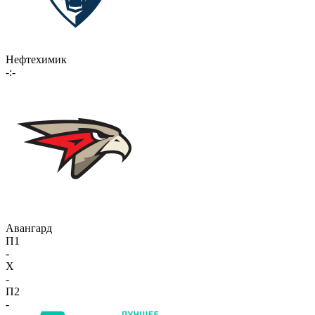
Нефтехимик
-:-
Авангард
П1
-
X
-
П2
-