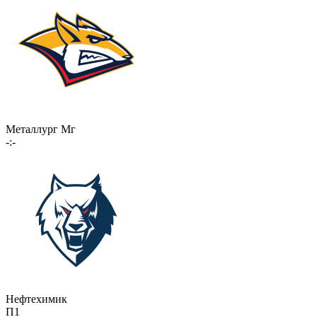
Металлург Мг
-:-
Нефтехимик
П1