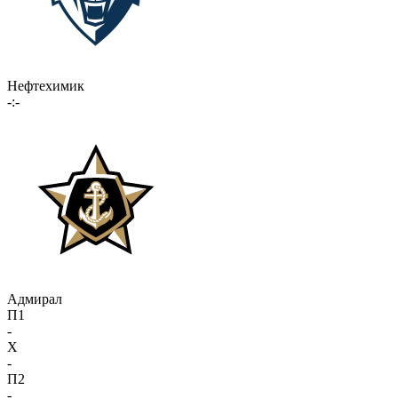
Нефтехимик
-:-
Адмирал
П1
-
X
-
П2
-