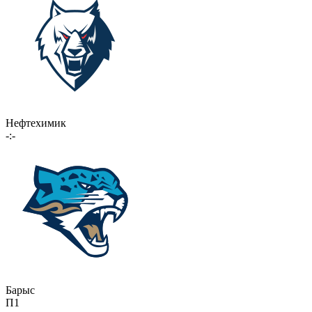
Нефтехимик
-:-
Барыс
П1