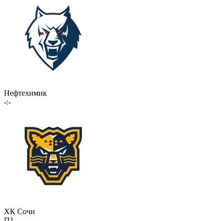
Нефтехимик
-:-
ХК Сочи
П1