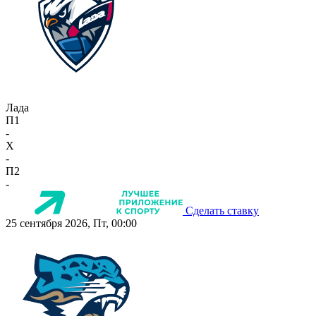
Лада
П1
-
X
-
П2
-
Сделать ставку
25 сентября 2026, Пт, 00:00