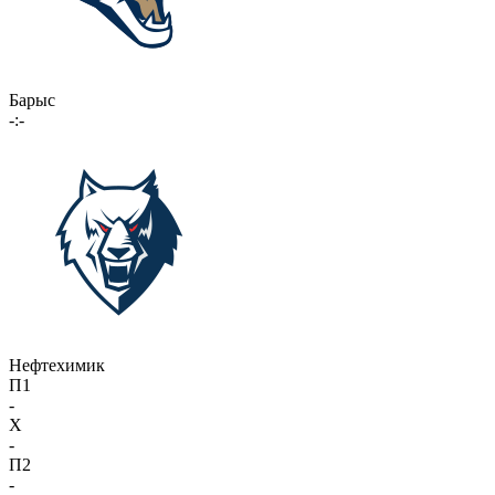
Барыс
-:-
Нефтехимик
П1
-
X
-
П2
-