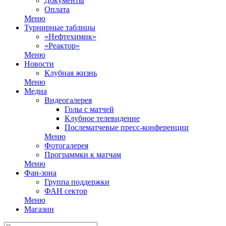
Документы
Оплата
Меню
Турнирные таблицы
«Нефтехимик»
«Реактор»
Меню
Новости
Клубная жизнь
Меню
Медиа
Видеогалерея
Голы с матчей
Клубное телевидение
Послематчевые пресс-конференции
Меню
Фотогалерея
Программки к матчам
Меню
Фан-зона
Группа поддержки
ФАН сектор
Меню
Магазин