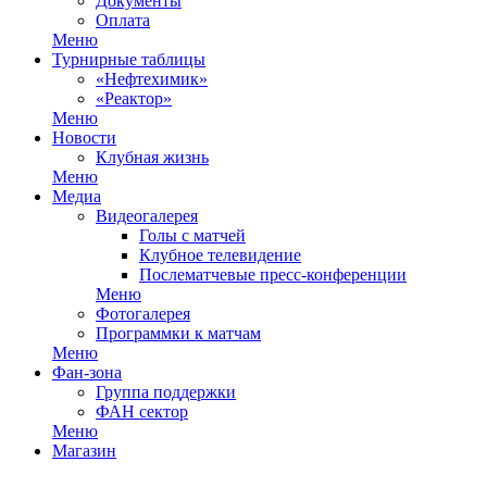
Документы
Оплата
Меню
Турнирные таблицы
«Нефтехимик»
«Реактор»
Меню
Новости
Клубная жизнь
Меню
Медиа
Видеогалерея
Голы с матчей
Клубное телевидение
Послематчевые пресс-конференции
Меню
Фотогалерея
Программки к матчам
Меню
Фан-зона
Группа поддержки
ФАН сектор
Меню
Магазин