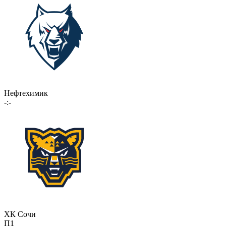
Нефтехимик
-:-
ХК Сочи
П1