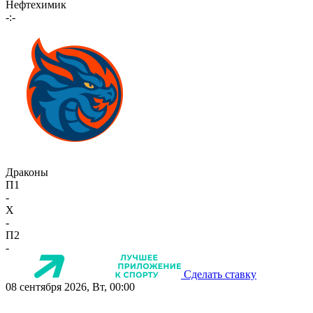
Нефтехимик
-:-
Драконы
П1
-
X
-
П2
-
Сделать ставку
08 сентября 2026, Вт, 00:00