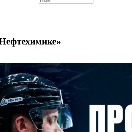
«Нефтехимике»