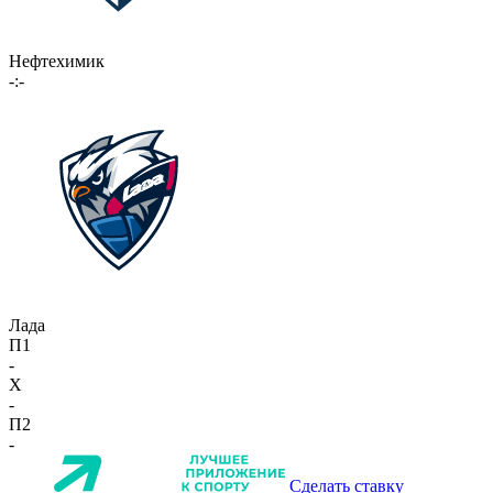
Нефтехимик
-:-
Лада
П1
-
X
-
П2
-
Сделать ставку