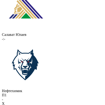
Салават Юлаев
-:-
Нефтехимик
П1
-
X