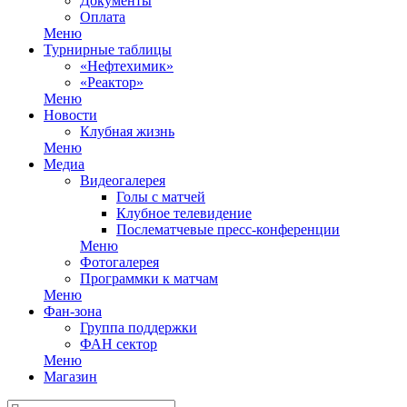
Документы
Оплата
Меню
Турнирные таблицы
«Нефтехимик»
«Реактор»
Меню
Новости
Клубная жизнь
Меню
Медиа
Видеогалерея
Голы с матчей
Клубное телевидение
Послематчевые пресс-конференции
Меню
Фотогалерея
Программки к матчам
Меню
Фан-зона
Группа поддержки
ФАН сектор
Меню
Магазин