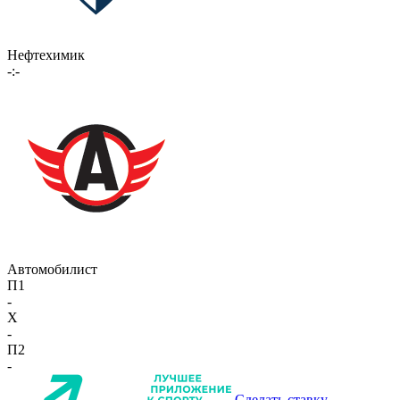
Нефтехимик
-:-
Автомобилист
П1
-
X
-
П2
-
Сделать ставку