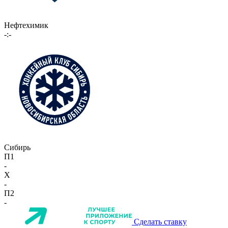
Нефтехимик
-:-
Сибирь
П1
-
X
-
П2
-
Сделать ставку