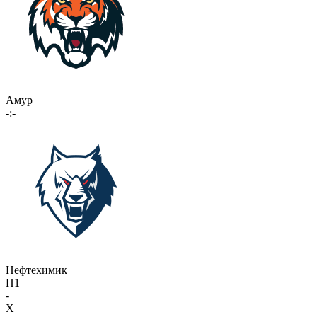
Амур
-:-
Нефтехимик
П1
-
X