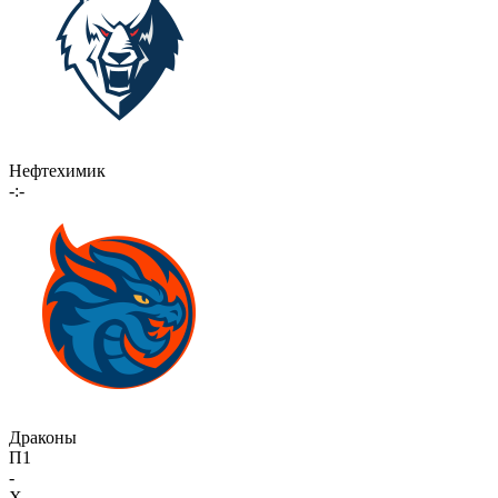
Нефтехимик
-:-
Драконы
П1
-
X