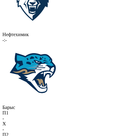
Нефтехимик
-:-
Барыс
П1
-
X
-
П2