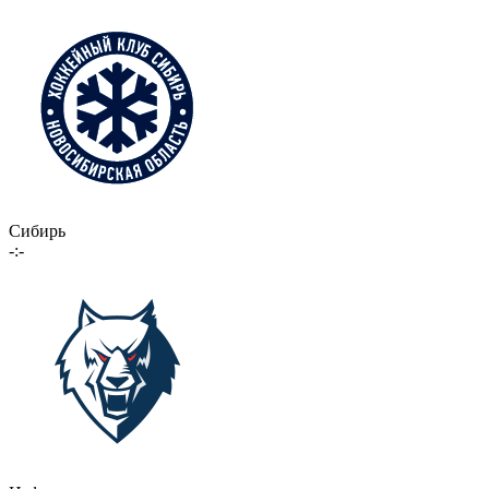
Сибирь
-:-