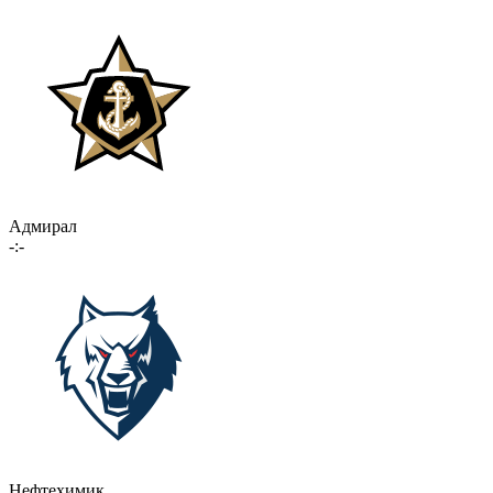
Адмирал
-:-
Нефтехимик