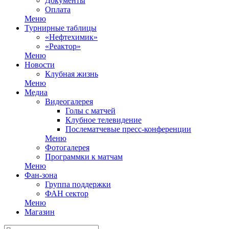
Документы
Оплата
Меню
Турнирные таблицы
«Нефтехимик»
«Реактор»
Меню
Новости
Клубная жизнь
Меню
Медиа
Видеогалерея
Голы с матчей
Клубное телевидение
Послематчевые пресс-конференции
Меню
Фотогалерея
Программки к матчам
Меню
Фан-зона
Группа поддержки
ФАН сектор
Меню
Магазин