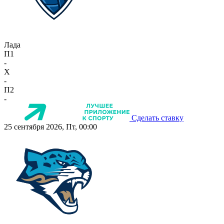
Лада
П1
-
X
-
П2
-
Сделать ставку
25 сентября 2026, Пт, 00:00