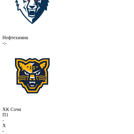
Нефтехимик
-:-
ХК Сочи
П1
-
X
-