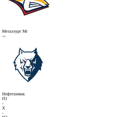
Металлург Мг
-:-
Нефтехимик
П1
-
X
-