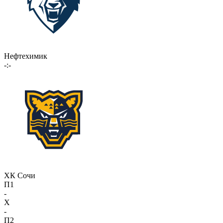
Нефтехимик
-:-
ХК Сочи
П1
-
X
-
П2