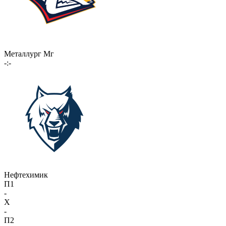
Металлург Мг
-:-
Нефтехимик
П1
-
X
-
П2