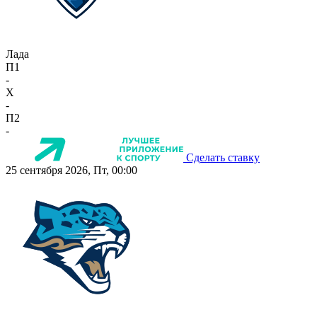
Лада
П1
-
X
-
П2
-
Сделать ставку
25 сентября 2026, Пт, 00:00