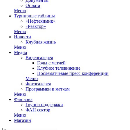
Документы
Оплата
Меню
Турнирные таблицы
«Нефтехимик»
«Реактор»
Меню
Новости
Клубная жизнь
Меню
Медиа
Видеогалерея
Голы с матчей
Клубное телевидение
Послематчевые пресс-конференции
Меню
Фотогалерея
Программки к матчам
Меню
Фан-зона
Группа поддержки
ФАН сектор
Меню
Магазин