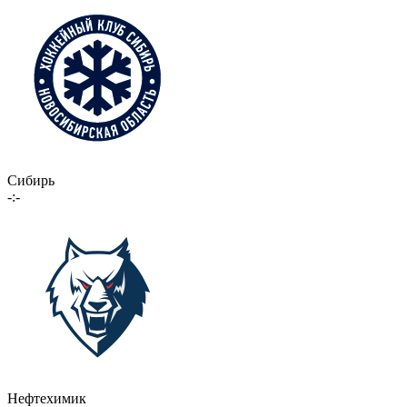
Сибирь
-:-
Нефтехимик