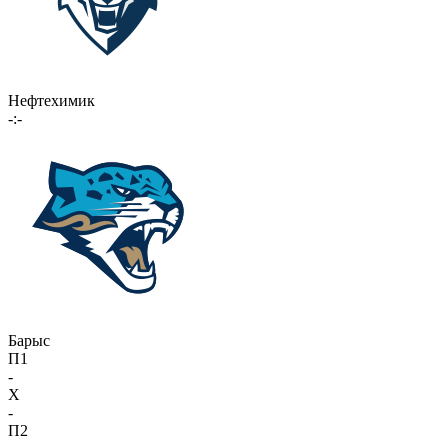
Нефтехимик
-:-
Барыс
П1
-
X
-
П2