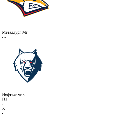
Металлург Мг
-:-
Нефтехимик
П1
-
X
-