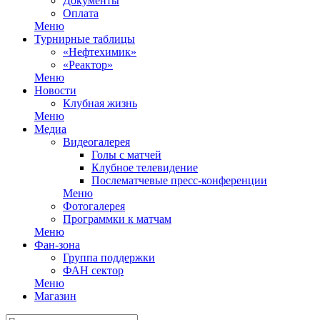
Документы
Оплата
Меню
Турнирные таблицы
«Нефтехимик»
«Реактор»
Меню
Новости
Клубная жизнь
Меню
Медиа
Видеогалерея
Голы с матчей
Клубное телевидение
Послематчевые пресс-конференции
Меню
Фотогалерея
Программки к матчам
Меню
Фан-зона
Группа поддержки
ФАН сектор
Меню
Магазин