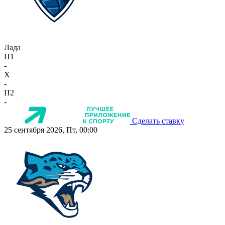
Лада
П1
-
X
-
П2
-
Сделать ставку
25 сентября 2026, Пт, 00:00