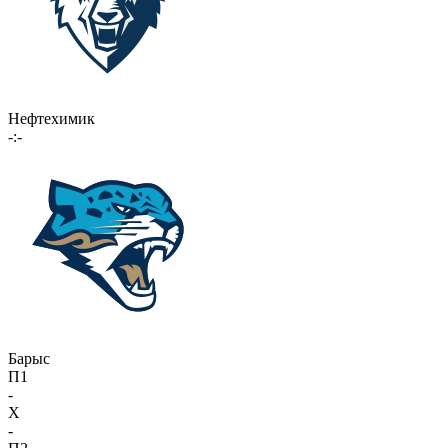
Нефтехимик
-:-
Барыс
П1
-
X
-