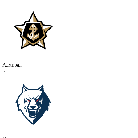
Адмирал
-:-