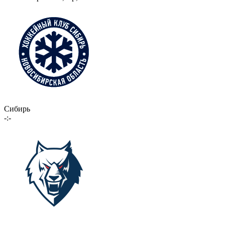
Сибирь
-:-