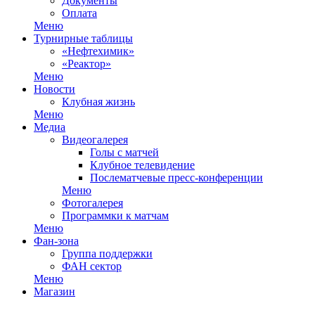
Документы
Оплата
Меню
Турнирные таблицы
«Нефтехимик»
«Реактор»
Меню
Новости
Клубная жизнь
Меню
Медиа
Видеогалерея
Голы с матчей
Клубное телевидение
Послематчевые пресс-конференции
Меню
Фотогалерея
Программки к матчам
Меню
Фан-зона
Группа поддержки
ФАН сектор
Меню
Магазин