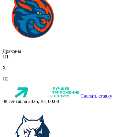
Драконы
П1
-
X
-
П2
-
Сделать ставку
08 сентября 2026, Вт, 00:00