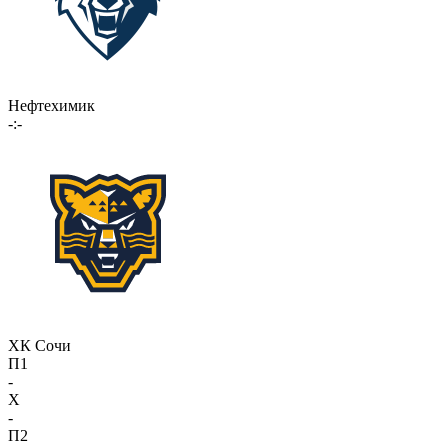
Нефтехимик
-:-
ХК Сочи
П1
-
X
-
П2