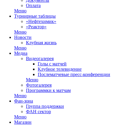
Документы
Оплата
Меню
Турнирные таблицы
«Нефтехимик»
«Реактор»
Меню
Новости
Клубная жизнь
Меню
Медиа
Видеогалерея
Голы с матчей
Клубное телевидение
Послематчевые пресс-конференции
Меню
Фотогалерея
Программки к матчам
Меню
Фан-зона
Группа поддержки
ФАН сектор
Меню
Магазин