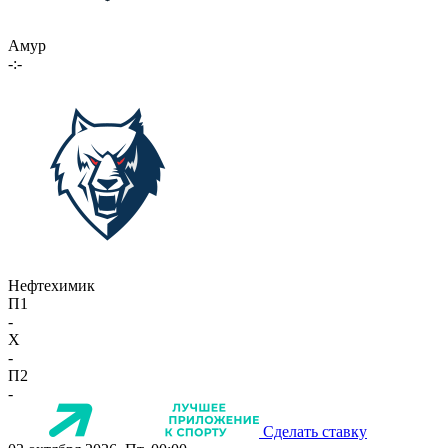
Амур
-:-
Нефтехимик
П1
-
X
-
П2
-
Сделать ставку