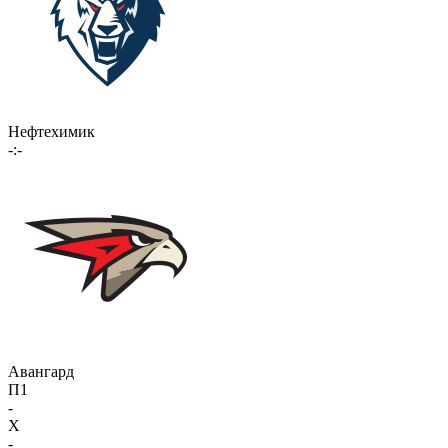
Нефтехимик
-:-
Авангард
П1
-
X
-