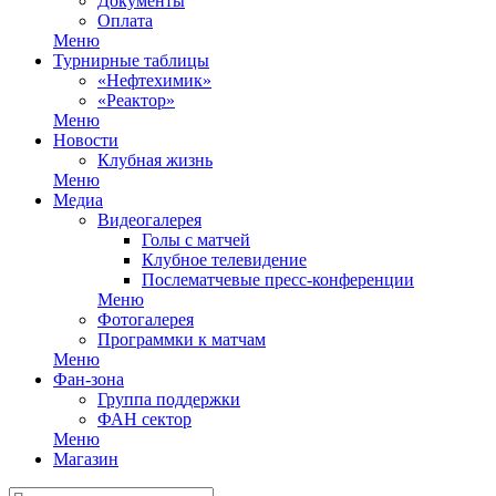
Документы
Оплата
Меню
Турнирные таблицы
«Нефтехимик»
«Реактор»
Меню
Новости
Клубная жизнь
Меню
Медиа
Видеогалерея
Голы с матчей
Клубное телевидение
Послематчевые пресс-конференции
Меню
Фотогалерея
Программки к матчам
Меню
Фан-зона
Группа поддержки
ФАН сектор
Меню
Магазин