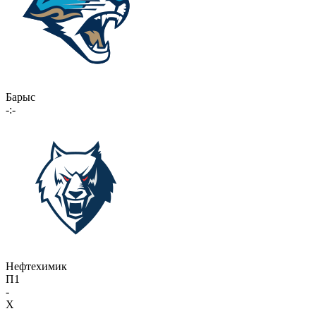
Барыс
-:-
Нефтехимик
П1
-
X