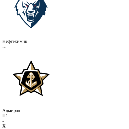
Нефтехимик
-:-
Адмирал
П1
-
X