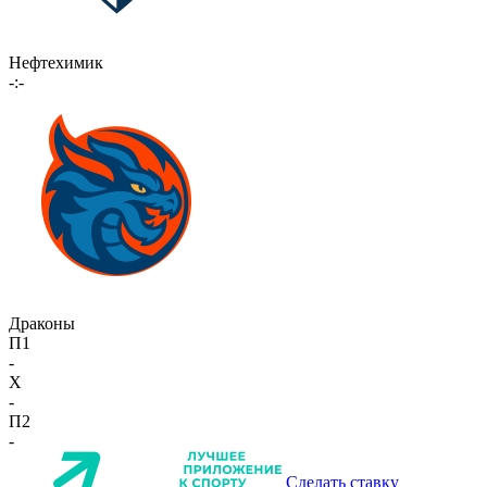
Нефтехимик
-:-
Драконы
П1
-
X
-
П2
-
Сделать ставку