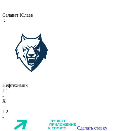
Салават Юлаев
-:-
Нефтехимик
П1
-
X
-
П2
-
Сделать ставку