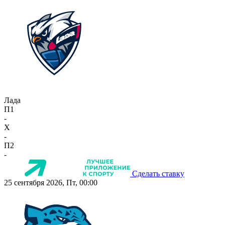
Лада
П1
-
X
-
П2
-
Сделать ставку
25 сентября 2026, Пт, 00:00