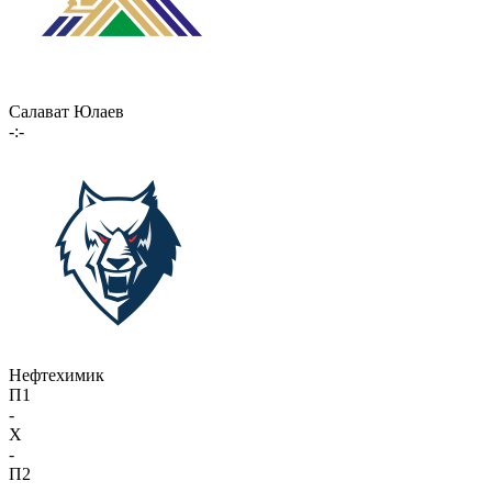
Салават Юлаев
-:-
Нефтехимик
П1
-
X
-
П2