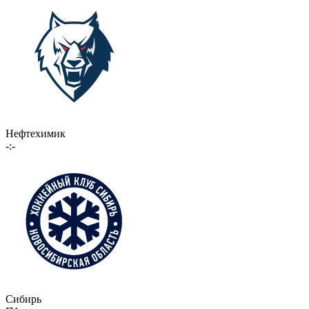
Нефтехимик
-:-
Сибирь