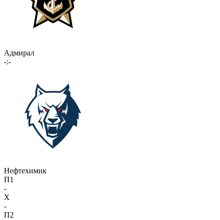
Адмирал
-:-
Нефтехимик
П1
-
X
-
П2