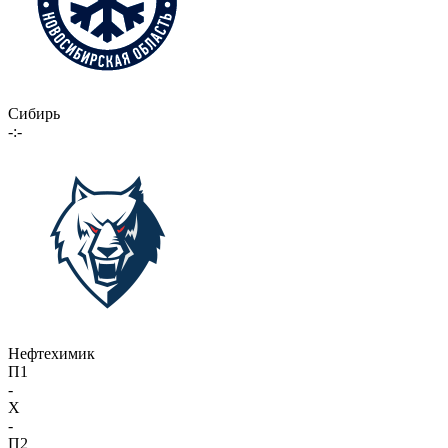
Сибирь
-:-
Нефтехимик
П1
-
X
-
П2