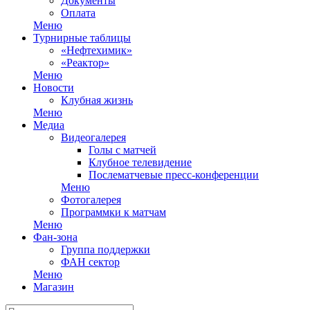
Документы
Оплата
Меню
Турнирные таблицы
«Нефтехимик»
«Реактор»
Меню
Новости
Клубная жизнь
Меню
Медиа
Видеогалерея
Голы с матчей
Клубное телевидение
Послематчевые пресс-конференции
Меню
Фотогалерея
Программки к матчам
Меню
Фан-зона
Группа поддержки
ФАН сектор
Меню
Магазин