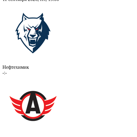
Нефтехимик
-:-