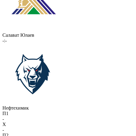
Салават Юлаев
-:-
Нефтехимик
П1
-
X
-
П2