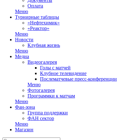
Документы
Оплата
Меню
Турнирные таблицы
«Нефтехимик»
«Реактор»
Меню
Новости
Клубная жизнь
Меню
Медиа
Видеогалерея
Голы с матчей
Клубное телевидение
Послематчевые пресс-конференции
Меню
Фотогалерея
Программки к матчам
Меню
Фан-зона
Группа поддержки
ФАН сектор
Меню
Магазин