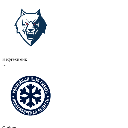
Нефтехимик
-:-
Сибирь