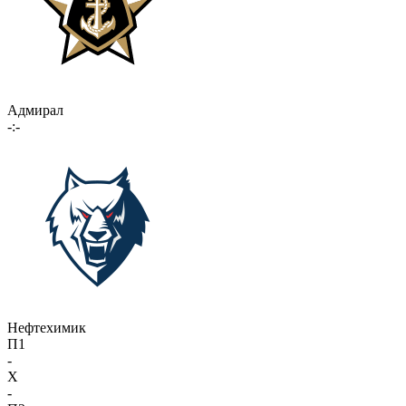
Адмирал
-:-
Нефтехимик
П1
-
X
-