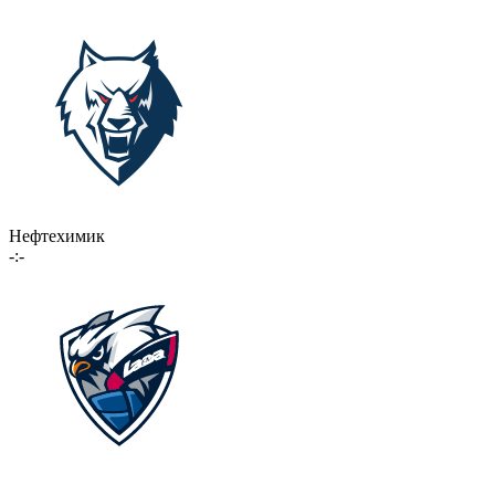
Нефтехимик
-:-