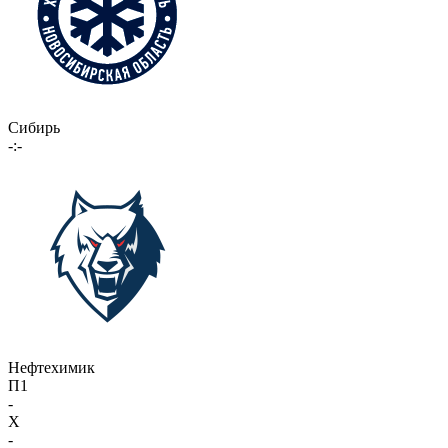
Сибирь
-:-
Нефтехимик
П1
-
X
-