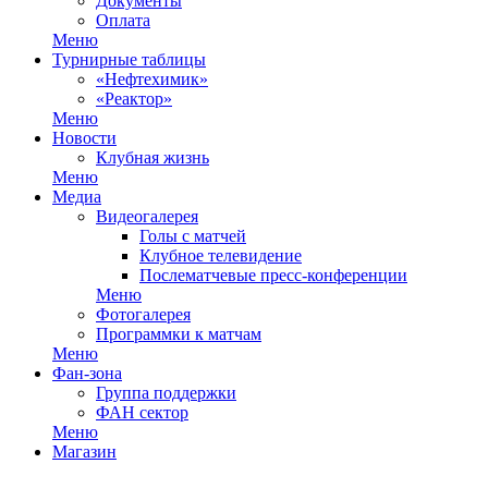
Документы
Оплата
Меню
Турнирные таблицы
«Нефтехимик»
«Реактор»
Меню
Новости
Клубная жизнь
Меню
Медиа
Видеогалерея
Голы с матчей
Клубное телевидение
Послематчевые пресс-конференции
Меню
Фотогалерея
Программки к матчам
Меню
Фан-зона
Группа поддержки
ФАН сектор
Меню
Магазин