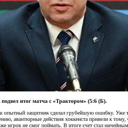
одвел итог матча с «Трактором» (5:6 (Б).
аш опытный защитник сделал грубейшую ошибку. Уже т
ению, авантюрные действия хоккеиста привели к тому, 
 же игрок не смог поймать. В итоге счет стал ничейны