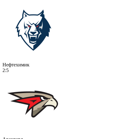
Нефтехимик
2:5