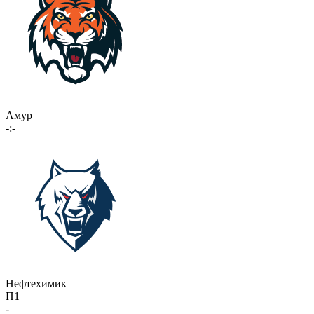
Амур
-:-
Нефтехимик
П1
-