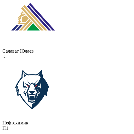
Салават Юлаев
-:-
Нефтехимик
П1
-