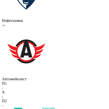
Нефтехимик
-:-
Автомобилист
П1
-
X
-
П2
-