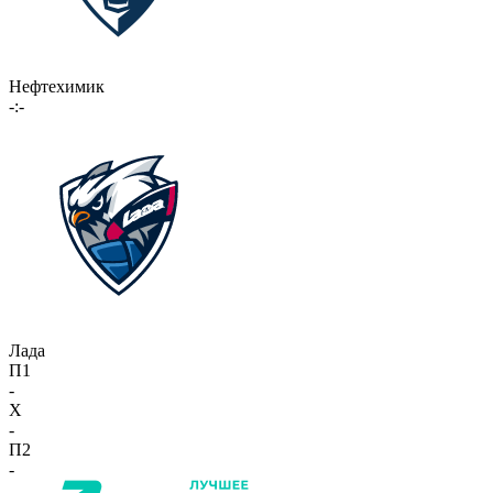
Нефтехимик
-:-
Лада
П1
-
X
-
П2
-