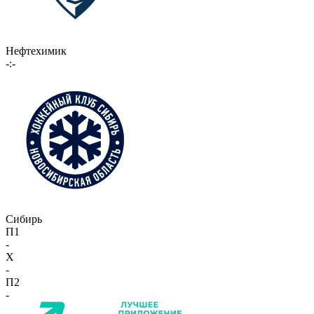
Нефтехимик
-:-
Сибирь
П1
-
X
-
П2
-