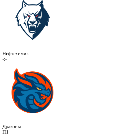
Нефтехимик
-:-
Драконы
П1