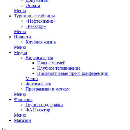
Документы
Оплата
Меню
Турнирные таблицы
«Нефтехимик»
«Реактор»
Меню
Новости
Клубная жизнь
Меню
Медиа
Видеогалерея
Голы с матчей
Клубное телевидение
Послематчевые пресс-конференции
Меню
Фотогалерея
Программки к матчам
Меню
Фан-зона
Группа поддержки
ФАН сектор
Меню
Магазин