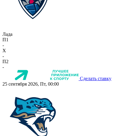
Лада
П1
-
X
-
П2
-
Сделать ставку
25 сентября 2026, Пт, 00:00