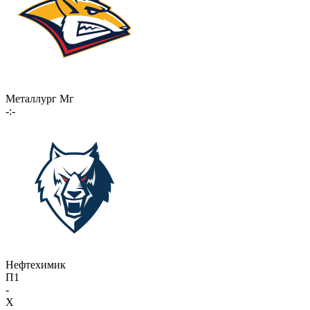
Металлург Мг
-:-
Нефтехимик
П1
-
X