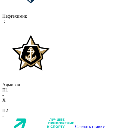
Нефтехимик
-:-
Адмирал
П1
-
X
-
П2
-
Сделать ставку