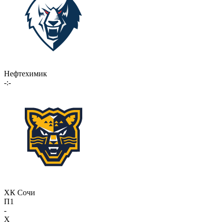
Нефтехимик
-:-
ХК Сочи
П1
-
X