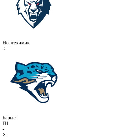
Нефтехимик
-:-
Барыс
П1
-
X