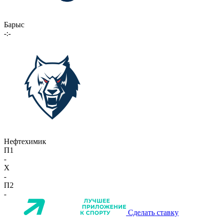
Барыс
-:-
Нефтехимик
П1
-
X
-
П2
-
Сделать ставку