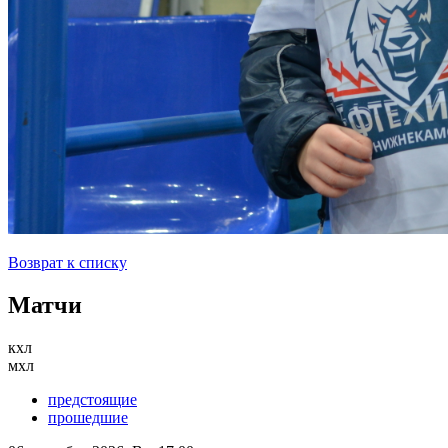
Возврат к списку
Матчи
кхл
мхл
предстоящие
прошедшие