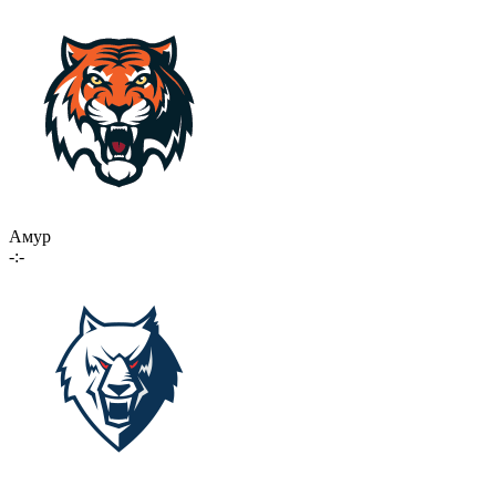
Амур
-:-