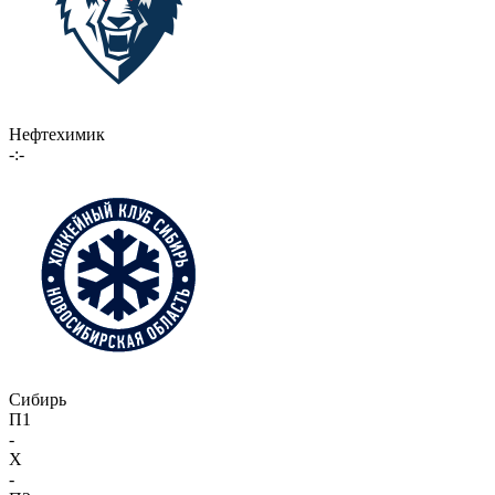
Нефтехимик
-:-
Сибирь
П1
-
X
-