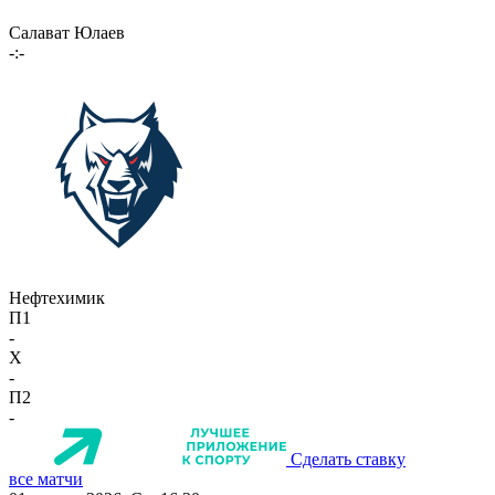
Салават Юлаев
-:-
Нефтехимик
П1
-
X
-
П2
-
Сделать ставку
все матчи