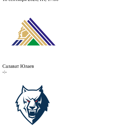
Салават Юлаев
-:-