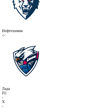
Нефтехимик
-:-
Лада
П1
-
X
-