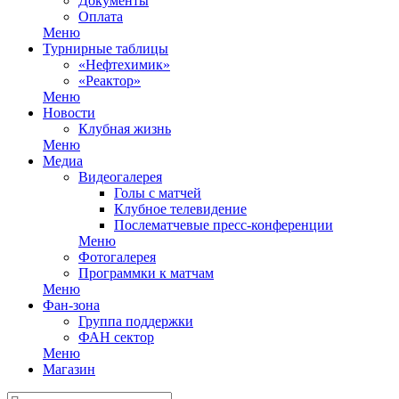
Документы
Оплата
Меню
Турнирные таблицы
«Нефтехимик»
«Реактор»
Меню
Новости
Клубная жизнь
Меню
Медиа
Видеогалерея
Голы с матчей
Клубное телевидение
Послематчевые пресс-конференции
Меню
Фотогалерея
Программки к матчам
Меню
Фан-зона
Группа поддержки
ФАН сектор
Меню
Магазин