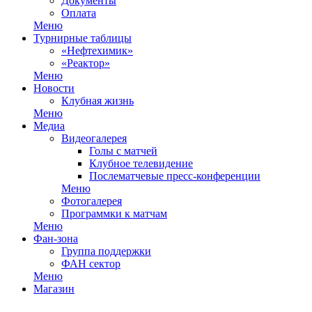
Документы
Оплата
Меню
Турнирные таблицы
«Нефтехимик»
«Реактор»
Меню
Новости
Клубная жизнь
Меню
Медиа
Видеогалерея
Голы с матчей
Клубное телевидение
Послематчевые пресс-конференции
Меню
Фотогалерея
Программки к матчам
Меню
Фан-зона
Группа поддержки
ФАН сектор
Меню
Магазин