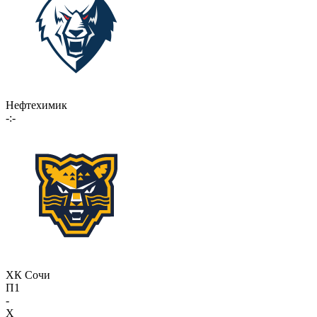
Нефтехимик
-:-
ХК Сочи
П1
-
X