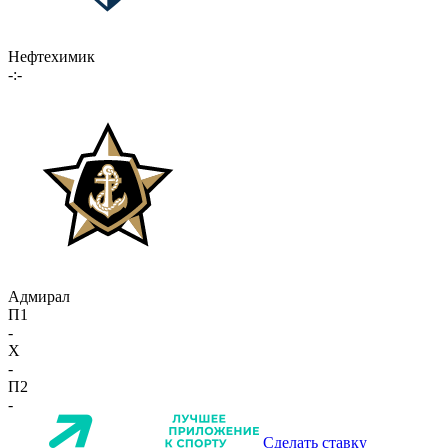
Нефтехимик
-:-
Адмирал
П1
-
X
-
П2
-
Сделать ставку