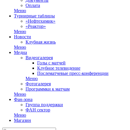
Документы
Оплата
Меню
Турнирные таблицы
«Нефтехимик»
«Реактор»
Меню
Новости
Клубная жизнь
Меню
Медиа
Видеогалерея
Голы с матчей
Клубное телевидение
Послематчевые пресс-конференции
Меню
Фотогалерея
Программки к матчам
Меню
Фан-зона
Группа поддержки
ФАН сектор
Меню
Магазин