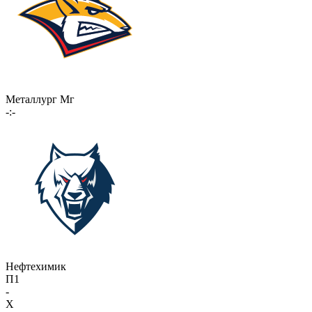
Металлург Мг
-:-
Нефтехимик
П1
-
X