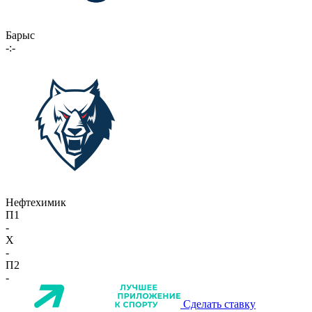
Барыс
-:-
Нефтехимик
П1
-
X
-
П2
-
Сделать ставку