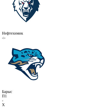
Нефтехимик
-:-
Барыс
П1
-
X