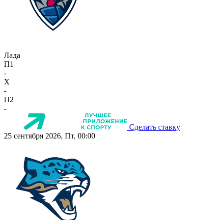
Лада
П1
-
X
-
П2
-
Сделать ставку
25 сентября 2026, Пт, 00:00