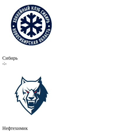
Сибирь
-:-
Нефтехимик