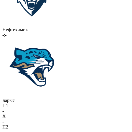
Нефтехимик
-:-
Барыс
П1
-
X
-
П2