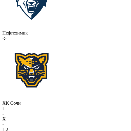
Нефтехимик
-:-
ХК Сочи
П1
-
X
-
П2