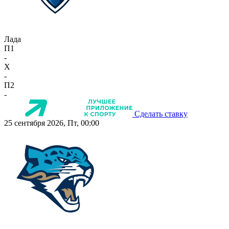
Лада
П1
-
X
-
П2
-
Сделать ставку
25 сентября 2026, Пт, 00:00