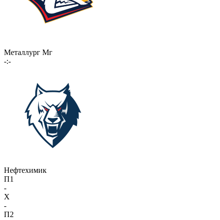
Металлург Мг
-:-
Нефтехимик
П1
-
X
-
П2