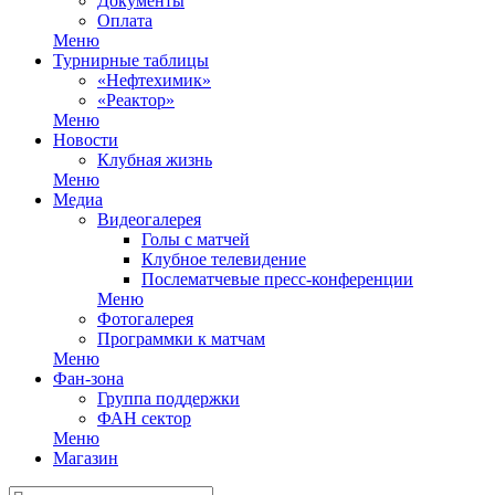
Документы
Оплата
Меню
Турнирные таблицы
«Нефтехимик»
«Реактор»
Меню
Новости
Клубная жизнь
Меню
Медиа
Видеогалерея
Голы с матчей
Клубное телевидение
Послематчевые пресс-конференции
Меню
Фотогалерея
Программки к матчам
Меню
Фан-зона
Группа поддержки
ФАН сектор
Меню
Магазин