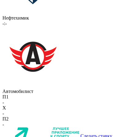
Нефтехимик
-:-
Автомобилист
П1
-
X
-
П2
-
Сделать ставку