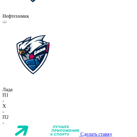
Нефтехимик
-:-
Лада
П1
-
X
-
П2
-
Сделать ставку