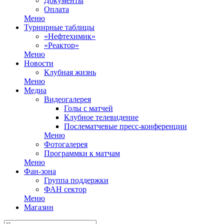
Документы
Оплата
Меню
Турнирные таблицы
«Нефтехимик»
«Реактор»
Меню
Новости
Клубная жизнь
Меню
Медиа
Видеогалерея
Голы с матчей
Клубное телевидение
Послематчевые пресс-конференции
Меню
Фотогалерея
Программки к матчам
Меню
Фан-зона
Группа поддержки
ФАН сектор
Меню
Магазин