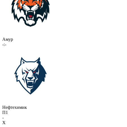
Амур
-:-
Нефтехимик
П1
-
X