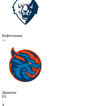
Нефтехимик
-:-
Драконы
П1
-
X