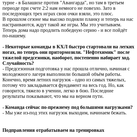
турне - в Балашихе против "Авангарда", но там в третьем
периоде при счете 2:2 нам немного не повезло. Зато в
последующих трех играх свои очки взяли, это плюс.
В прошлом сезоне мы высоко подняли планку и теперь на нас
настраиваются, ждут такой же игры. Мы это учитываем.
Теперь дома надо продлить победную серию - и все пойдёт
по-нашему.
- Некоторые команды в КХЛ быстро стартовали на легких
ногах, но теперь они притормозили. "Нефтехимик" после
тяжелой предсезонки, наоборот, постепенно набирает ход.
Случайность?
- Предсезонная подготовка у нас прошла отлично, начиная с
молодежного лагеря выполнили большой объём работы.
Конечно, время летних нагрузок - одно из самых тяжелых,
потому что закладывается фундамент на весь год. Но, как
говорится, тяжело в учении, легко в бою. Последние
результаты показывают, что мы на верном пути.
- Команда сейчас по-прежнему под большими нагрузками?
- Мы уже из-под этих нагрузок выходим, начинаем бежать.
Подправления отрабатываем на тренировках