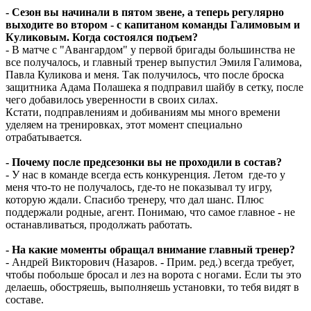
- Сезон вы начинали в пятом звене, а теперь регулярно
выходите во втором - с капитаном команды Галимовым и
Куликовым. Когда состоялся подъем?
- В матче с "Авангардом" у первой бригады большинства не
все получалось, и главный тренер выпустил Эмиля Галимова,
Павла Куликова и меня. Так получилось, что после броска
защитника Адама Полашека я подправил шайбу в сетку, после
чего добавилось уверенности в своих силах.
Кстати, подправлениям и добиваниям мы много времени
уделяем на тренировках, этот момент специально
отрабатывается.
- Почему после предсезонки вы не проходили в состав?
- У нас в команде всегда есть конкуренция. Летом где-то у
меня что-то не получалось, где-то не показывал ту игру,
которую ждали. Спасибо тренеру, что дал шанс. Плюс
поддержали родные, агент. Понимаю, что самое главное - не
останавливаться, продолжать работать.
- На какие моменты обращал внимание главный тренер?
- Андрей Викторович (Назаров. - Прим. ред.) всегда требует,
чтобы побольше бросал и лез на ворота с ногами. Если ты это
делаешь, обостряешь, выполняешь установки, то тебя видят в
составе.