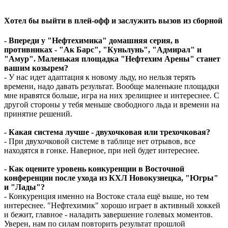
Хотел бы выйти в плей-офф и заслужить вызов из сборной
- Впереди у "Нефтехимика" домашняя серия, в
противниках - "Ак Барс", "Куньлунь", "Адмирал" и
"Амур". Маленькая площадка "Нефтехим Арены" станет
вашим козырем?
- У нас идет адаптация к новому льду, но нельзя терять
времени, надо давать результат. Вообще маленькие площадки
мне нравятся больше, игра на них зрелищнее и интереснее. С
другой стороны у тебя меньше свободного льда и времени на
принятие решений.
- Какая система лучше - двухочковая или трехочковая?
- При двухочковой системе в таблице нет отрывов, все
находятся в гонке. Наверное, при ней будет интереснее.
- Как оцените уровень конкуренции в Восточной
конференции после ухода из КХЛ Новокузнецка, "Югры"
и "Лады"?
- Конкуренция именно на Востоке стала ещё выше, но тем
интереснее. "Нефтехимик" хорошо играет в активный хоккей
и бежит, главное - наладить завершение голевых моментов.
Уверен, нам по силам повторить результат прошлой