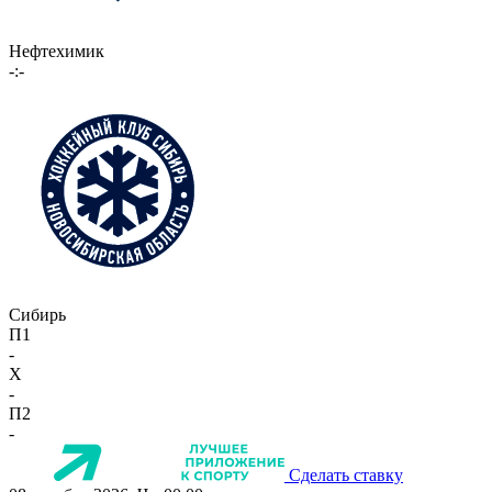
Нефтехимик
-:-
Сибирь
П1
-
X
-
П2
-
Сделать ставку