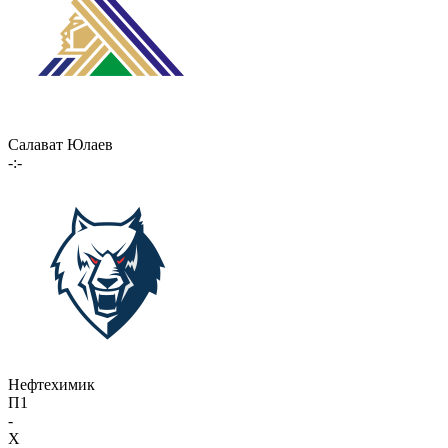
Салават Юлаев
-:-
Нефтехимик
П1
-
X