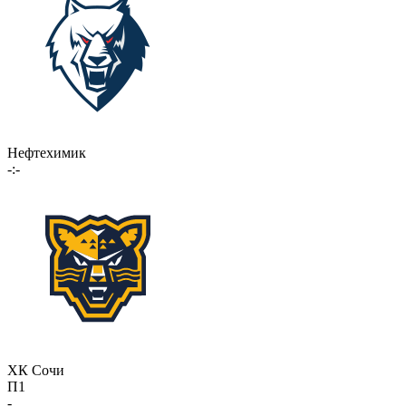
Нефтехимик
-:-
ХК Сочи
П1
-