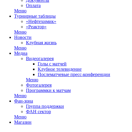
Документы
Оплата
Меню
Турнирные таблицы
«Нефтехимик»
«Реактор»
Меню
Новости
Клубная жизнь
Меню
Медиа
Видеогалерея
Голы с матчей
Клубное телевидение
Послематчевые пресс-конференции
Меню
Фотогалерея
Программки к матчам
Меню
Фан-зона
Группа поддержки
ФАН сектор
Меню
Магазин