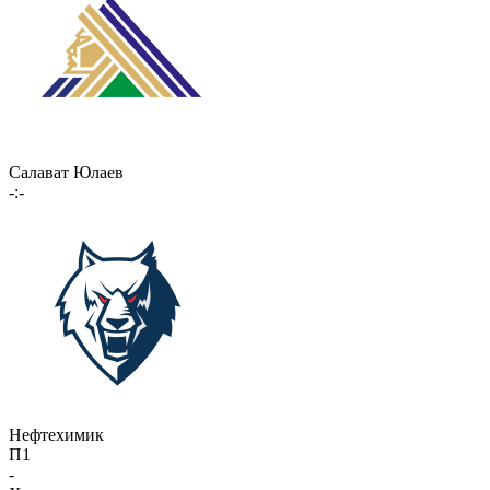
Салават Юлаев
-:-
Нефтехимик
П1
-