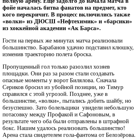
полную арену. Еще задолго до начала матча в
фойе началась битва фанатов на предмет, кто
кого перекричит. В процесс включились также
«волки» из ДЮСШ «Нефтехимик» и «барсики»
из хоккейной академии «Ак Барса».
Гости на первых же минутах матча реализовали
большинство. Барабанов удачно подставил клюшку,
изменив траекторию полета броска.
Пропущенный гол только разозлил хозяев
площадки. Они раз за разом стали создавать
опасные моменты у ворот Билялова. Сначала
Сериков бросил из убойной позиции, но Тимур
справился с этой угрозой. Позднее, уже в
большинстве, «волки», пытались добить шайбу, но
безуспешно. Зато болельщики увидели небольшую
потасовку между Профакой и Сафоновым, в
результате чего оба были отправлены в штрафной
бокс. Нашим удалось реализовать большинство!
Арена стала свидетелем гола-фантома от Белозёрова.