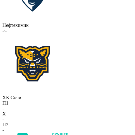
Нефтехимик
-:-
ХК Сочи
П1
-
X
-
П2
-