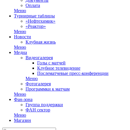
Документы
Оплата
Меню
Турнирные таблицы
«Нефтехимик»
«Реактор»
Меню
Новости
Клубная жизнь
Меню
Медиа
Видеогалерея
Голы с матчей
Клубное телевидение
Послематчевые пресс-конференции
Меню
Фотогалерея
Программки к матчам
Меню
Фан-зона
Группа поддержки
ФАН сектор
Меню
Магазин