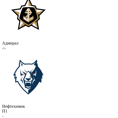
Адмирал
-:-
Нефтехимик
П1
-