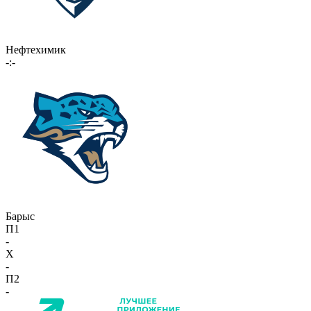
Нефтехимик
-:-
Барыс
П1
-
X
-
П2
-