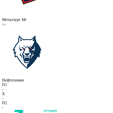
Металлург Мг
-:-
Нефтехимик
П1
-
X
-
П2
-