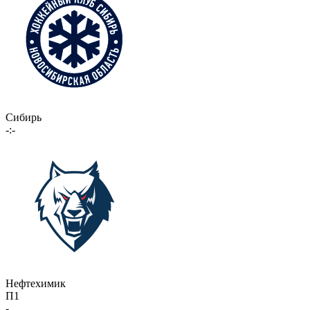
Сибирь
-:-
Нефтехимик
П1
-