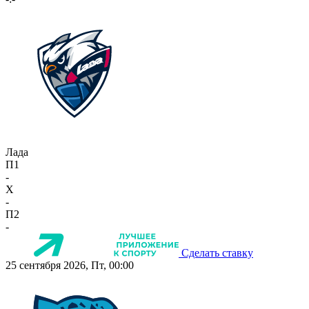
Лада
П1
-
X
-
П2
-
Сделать ставку
25 сентября 2026, Пт, 00:00