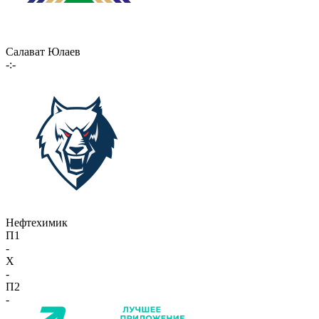
Салават Юлаев
-:-
Нефтехимик
П1
-
X
-
П2
-