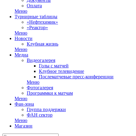
Документы
Оплата
Меню
Турнирные таблицы
«Нефтехимик»
«Реактор»
Меню
Новости
Клубная жизнь
Меню
Медиа
Видеогалерея
Голы с матчей
Клубное телевидение
Послематчевые пресс-конференции
Меню
Фотогалерея
Программки к матчам
Меню
Фан-зона
Группа поддержки
ФАН сектор
Меню
Магазин