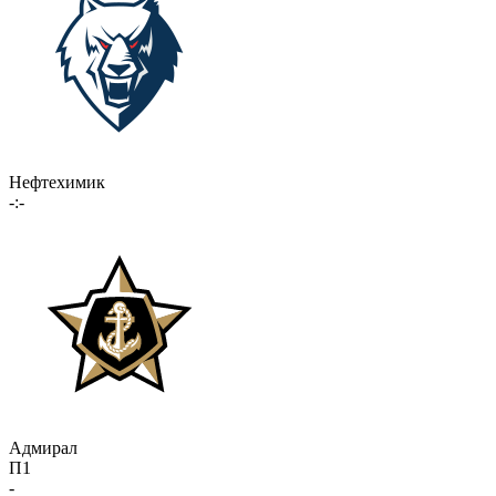
Нефтехимик
-:-
Адмирал
П1
-