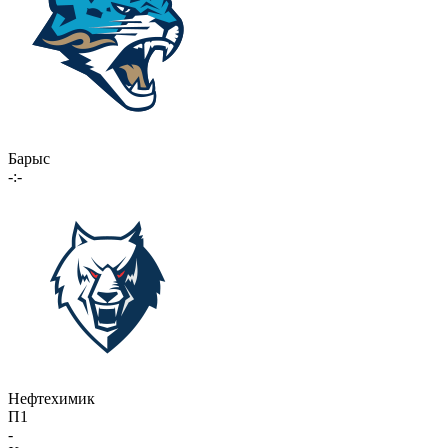
Барыс
-:-
Нефтехимик
П1
-