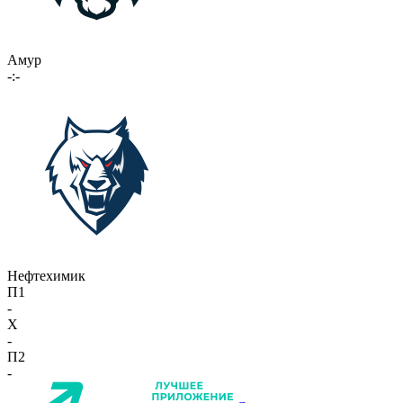
Амур
-:-
Нефтехимик
П1
-
X
-
П2
-