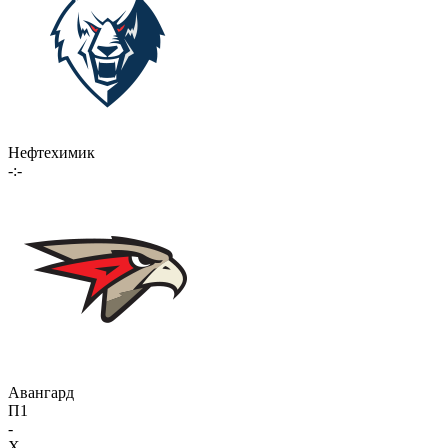
Нефтехимик
-:-
Авангард
П1
-
X