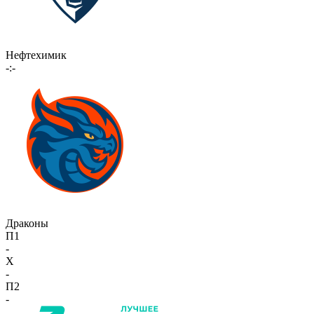
Нефтехимик
-:-
Драконы
П1
-
X
-
П2
-