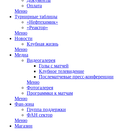
Документы
Оплата
Меню
Турнирные таблицы
«Нефтехимик»
«Реактор»
Меню
Новости
Клубная жизнь
Меню
Медиа
Видеогалерея
Голы с матчей
Клубное телевидение
Послематчевые пресс-конференции
Меню
Фотогалерея
Программки к матчам
Меню
Фан-зона
Группа поддержки
ФАН сектор
Меню
Магазин