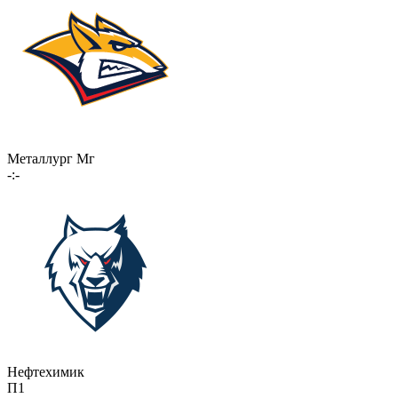
Металлург Мг
-:-
Нефтехимик
П1