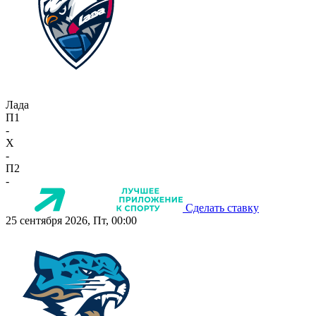
Лада
П1
-
X
-
П2
-
Сделать ставку
25 сентября 2026, Пт, 00:00