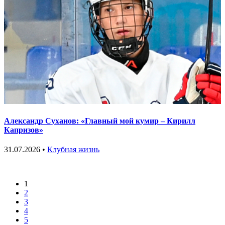
Александр Суханов: «Главный мой кумир – Кирилл
Капризов»
31.07.2026 •
Клубная жизнь
1
2
3
4
5