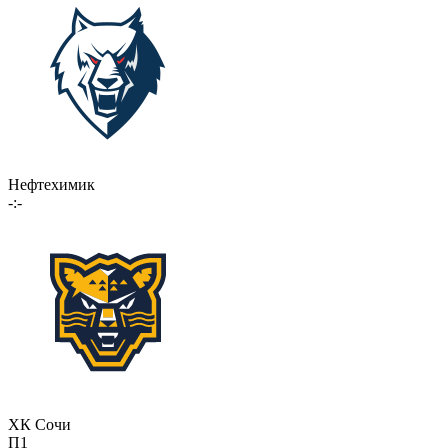
Нефтехимик
-:-
ХК Сочи
П1