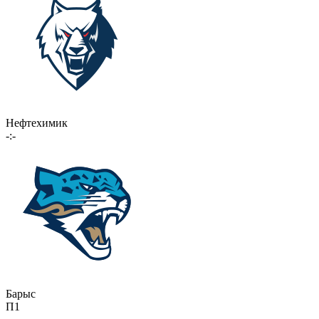
Нефтехимик
-:-
Барыс
П1