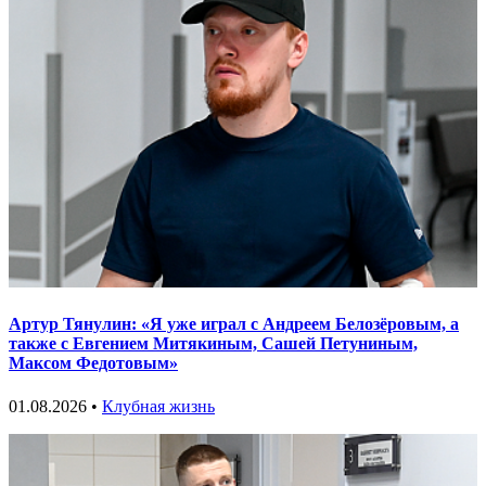
Артур Тянулин: «Я уже играл с Андреем Белозёровым, а
также с Евгением Митякиным, Сашей Петуниным,
Максом Федотовым»
01.08.2026 •
Клубная жизнь