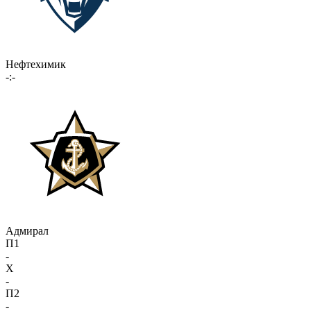
Нефтехимик
-:-
Адмирал
П1
-
X
-
П2
-