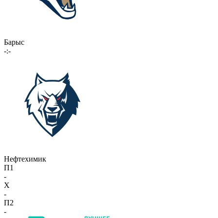
Барыс
-:-
Нефтехимик
П1
-
X
-
П2
-