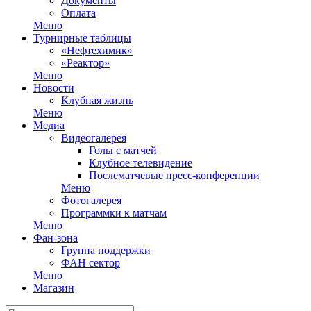
Документы
Оплата
Меню
Турнирные таблицы
«Нефтехимик»
«Реактор»
Меню
Новости
Клубная жизнь
Меню
Медиа
Видеогалерея
Голы с матчей
Клубное телевидение
Послематчевые пресс-конференции
Меню
Фотогалерея
Программки к матчам
Меню
Фан-зона
Группа поддержки
ФАН сектор
Меню
Магазин