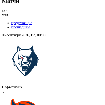
Матчи
кхл
мхл
предстоящие
прошедшие
06 сентября 2026, Вс, 00:00
Нефтехимик
-:-