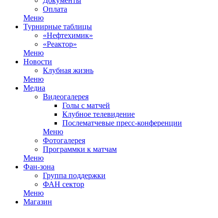
Документы
Оплата
Меню
Турнирные таблицы
«Нефтехимик»
«Реактор»
Меню
Новости
Клубная жизнь
Меню
Медиа
Видеогалерея
Голы с матчей
Клубное телевидение
Послематчевые пресс-конференции
Меню
Фотогалерея
Программки к матчам
Меню
Фан-зона
Группа поддержки
ФАН сектор
Меню
Магазин