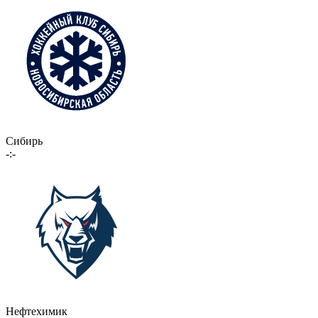
Сибирь
-:-
Нефтехимик