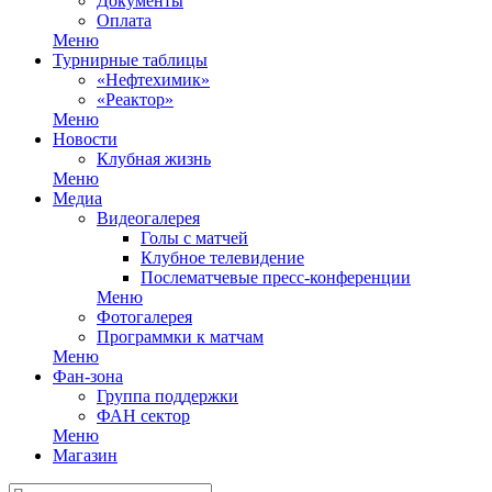
Документы
Оплата
Меню
Турнирные таблицы
«Нефтехимик»
«Реактор»
Меню
Новости
Клубная жизнь
Меню
Медиа
Видеогалерея
Голы с матчей
Клубное телевидение
Послематчевые пресс-конференции
Меню
Фотогалерея
Программки к матчам
Меню
Фан-зона
Группа поддержки
ФАН сектор
Меню
Магазин