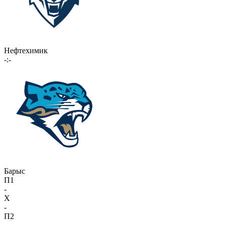
Нефтехимик
-:-
Барыс
П1
-
X
-
П2