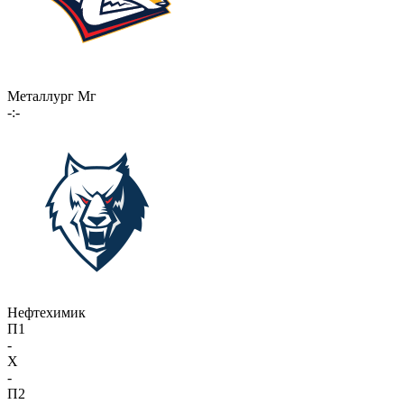
Металлург Мг
-:-
Нефтехимик
П1
-
X
-
П2