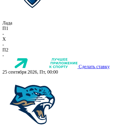
Лада
П1
-
X
-
П2
-
Сделать ставку
25 сентября 2026, Пт, 00:00