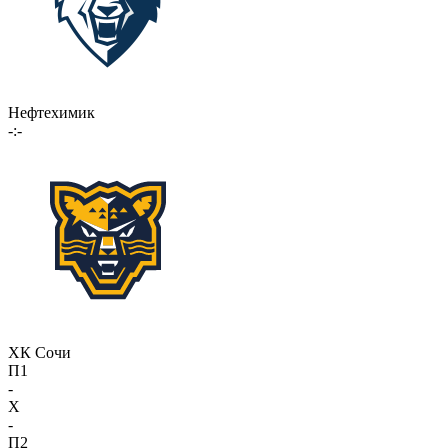
Нефтехимик
-:-
ХК Сочи
П1
-
X
-
П2