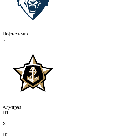
Нефтехимик
-:-
Адмирал
П1
-
X
-
П2