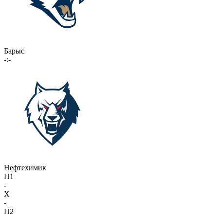
Барыс
-:-
Нефтехимик
П1
-
X
-
П2