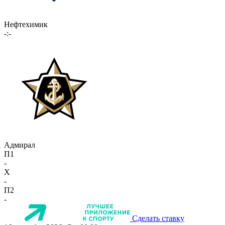
Нефтехимик
-:-
Адмирал
П1
-
X
-
П2
-
Сделать ставку