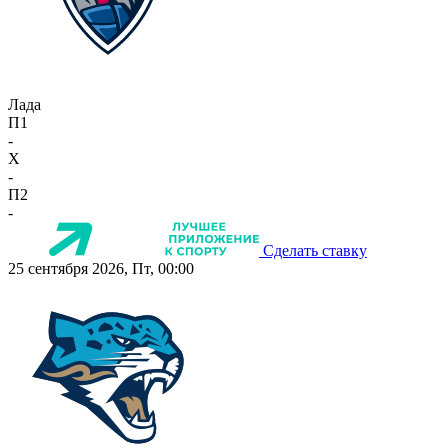
Лада
П1
-
X
-
П2
-
Сделать ставку
25 сентября 2026, Пт, 00:00