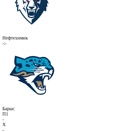
Нефтехимик
-:-
Барыс
П1
-
X
-