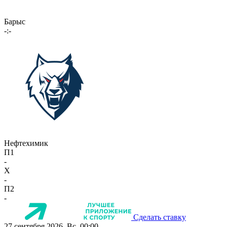
Барыс
-:-
Нефтехимик
П1
-
X
-
П2
-
Сделать ставку
27 сентября 2026, Вс, 00:00