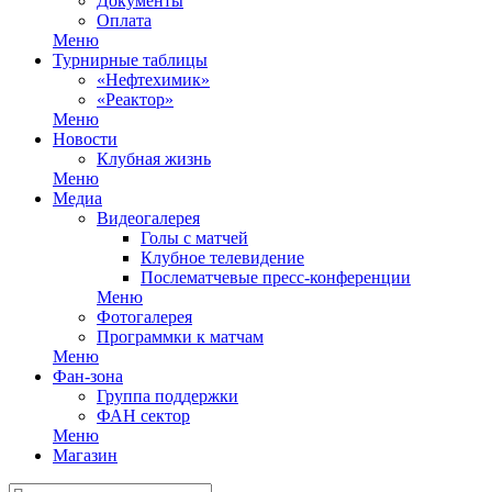
Документы
Оплата
Меню
Турнирные таблицы
«Нефтехимик»
«Реактор»
Меню
Новости
Клубная жизнь
Меню
Медиа
Видеогалерея
Голы с матчей
Клубное телевидение
Послематчевые пресс-конференции
Меню
Фотогалерея
Программки к матчам
Меню
Фан-зона
Группа поддержки
ФАН сектор
Меню
Магазин