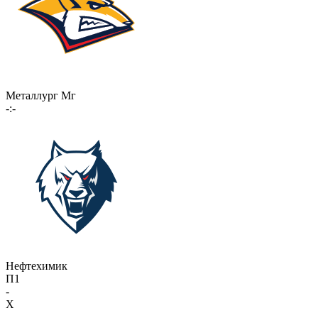
Металлург Мг
-:-
Нефтехимик
П1
-
X
-