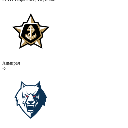
Адмирал
-:-