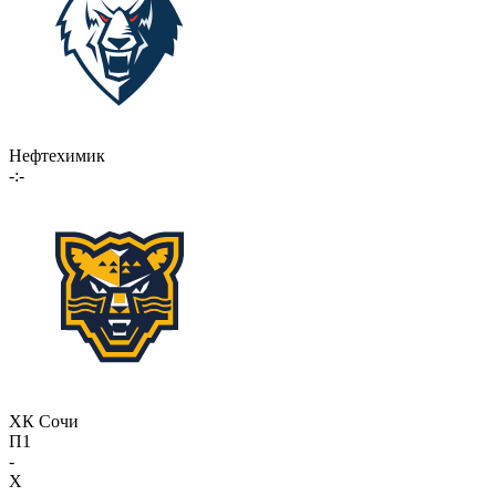
Нефтехимик
-:-
ХК Сочи
П1
-
X