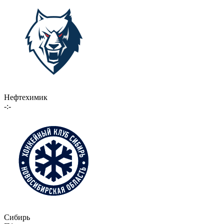
Нефтехимик
-:-
Сибирь