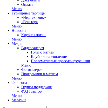
Документы
Оплата
Меню
Турнирные таблицы
«Нефтехимик»
«Реактор»
Меню
Новости
Клубная жизнь
Меню
Медиа
Видеогалерея
Голы с матчей
Клубное телевидение
Послематчевые пресс-конференции
Меню
Фотогалерея
Программки к матчам
Меню
Фан-зона
Группа поддержки
ФАН сектор
Меню
Магазин