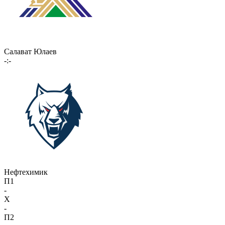
Салават Юлаев
-:-
Нефтехимик
П1
-
X
-
П2