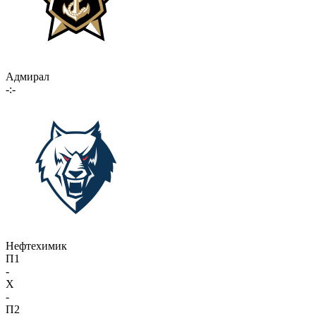
Адмирал
-:-
Нефтехимик
П1
-
X
-
П2