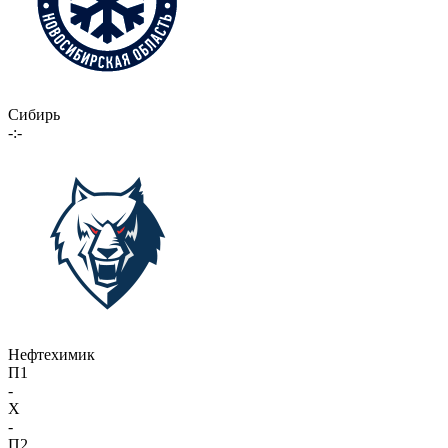
Сибирь
-:-
Нефтехимик
П1
-
X
-
П2