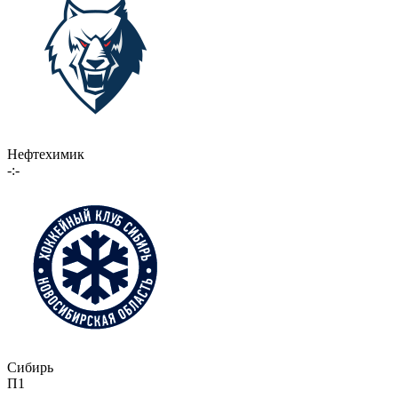
Нефтехимик
-:-
Сибирь
П1