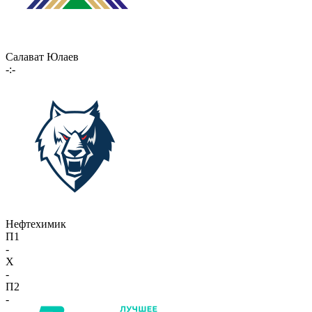
Салават Юлаев
-:-
Нефтехимик
П1
-
X
-
П2
-