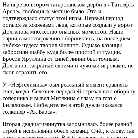
На игре во втором татарстанском дерби в «Татнефть
Арене» свободных мест не было. Это и
подтверждало статус этой игры. Первый период
остался за хозяевами льда, которые создали у ворот
Долганова множество опасных моментов. Наши
парни самоотверженно оборонялись, на последнем
рубеже чудеса творил Филипп. Однако казанцы
забросили шайбу куда более простой ситуации.
Бросок Яруллина от синей линии был точным.
Долганов, закрытый своими и чужими игроками, не
смог отразить его.
У «Нефтехимика» был реальный момент сравнять
счет, когда Селезнев передачей отрезал всю оборону
соперника и вывел Митякина с глазу на глаз с
Биляловым. Победителем в этой дуэли оказался
голкипер «Ак Барса».
Вторая двадцатиминутка запомнилась более равной
игрой в исполнении обеих команд. Счёт, к слову, так
и остался неизменным. Всё благодаря голкиперам,