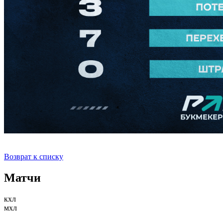
Возврат к списку
Матчи
кхл
мхл