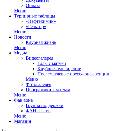
Документы
Оплата
Меню
Турнирные таблицы
«Нефтехимик»
«Реактор»
Меню
Новости
Клубная жизнь
Меню
Медиа
Видеогалерея
Голы с матчей
Клубное телевидение
Послематчевые пресс-конференции
Меню
Фотогалерея
Программки к матчам
Меню
Фан-зона
Группа поддержки
ФАН сектор
Меню
Магазин