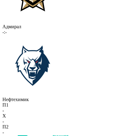
Адмирал
-:-
Нефтехимик
П1
-
X
-
П2
-