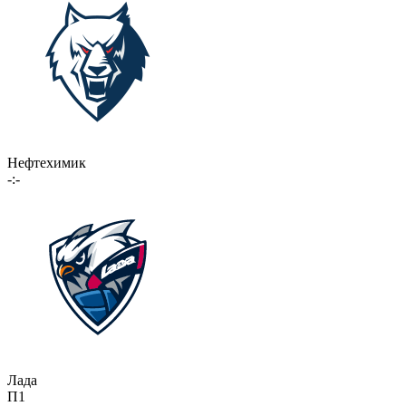
Нефтехимик
-:-
Лада
П1