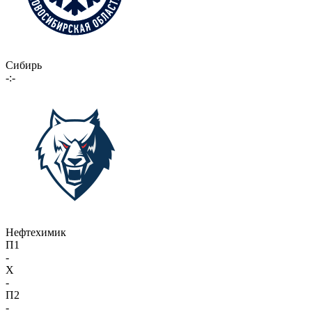
Сибирь
-:-
Нефтехимик
П1
-
X
-
П2
-