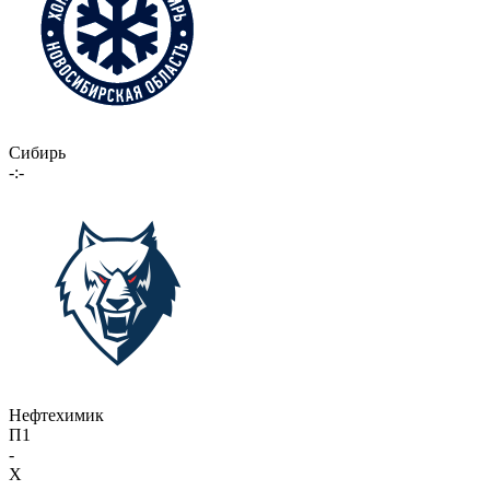
Сибирь
-:-
Нефтехимик
П1
-
X