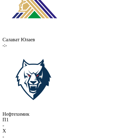
Салават Юлаев
-:-
Нефтехимик
П1
-
X
-