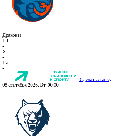
Драконы
П1
-
X
-
П2
-
Сделать ставку
08 сентября 2026, Вт, 00:00