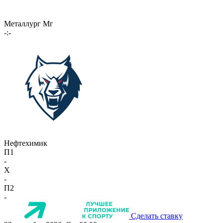
Металлург Мг
-:-
Нефтехимик
П1
-
X
-
П2
-
Сделать ставку