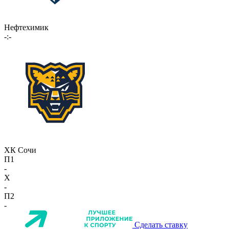
Нефтехимик
-:-
ХК Сочи
П1
-
X
-
П2
-
Сделать ставку