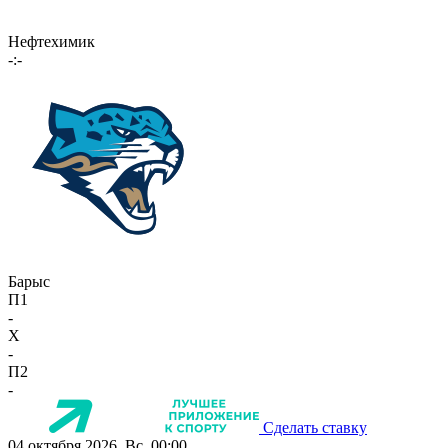
Нефтехимик
-:-
Барыс
П1
-
X
-
П2
-
Сделать ставку
04 октября 2026, Вс, 00:00