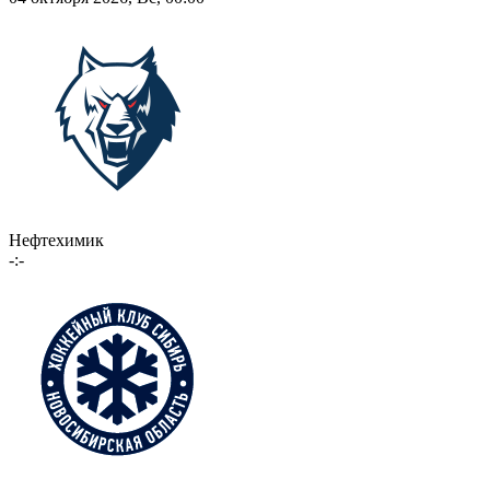
Нефтехимик
-:-