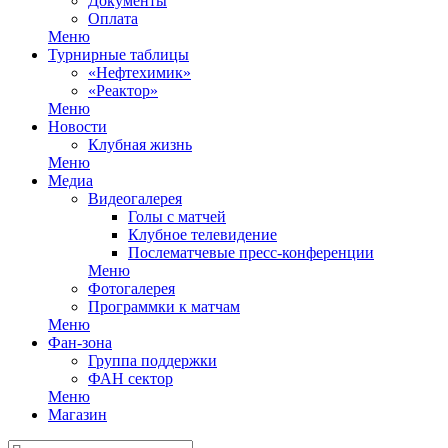
Документы
Оплата
Меню
Турнирные таблицы
«Нефтехимик»
«Реактор»
Меню
Новости
Клубная жизнь
Меню
Медиа
Видеогалерея
Голы с матчей
Клубное телевидение
Послематчевые пресс-конференции
Меню
Фотогалерея
Программки к матчам
Меню
Фан-зона
Группа поддержки
ФАН сектор
Меню
Магазин