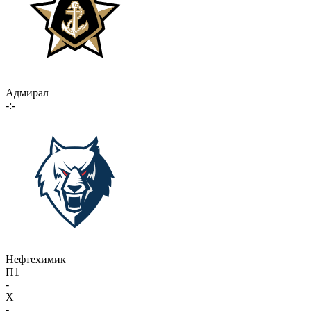
Адмирал
-:-
Нефтехимик
П1
-
X
-